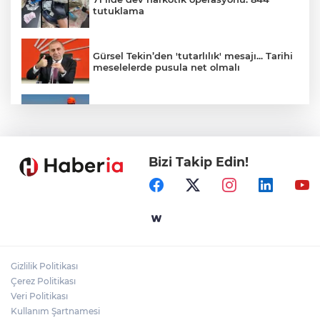
tutuklama
Gürsel Tekin’den 'tutarlılık' mesajı... Tarihi
meselelerde pusula net olmalı
Marmara Adası açıklarında arızalanan
tekne kurtarıldı
Bizi Takip Edin!
Samsun’da Alaçam'a yeni yaşam alanı
kazandırıldı
Yapay zekada onlarca uygulamanın
yerini tek asistan alabilir
Gizlilik Politikası
YÖK'ten uluslararası mezunlara ikamet
Çerez Politikası
kolaylığı... Süre 2 yıla kadar uzatılabilecek
Veri Politikası
Kullanım Şartnamesi