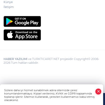
Künye
İletişim
HABER YAZILIMI
ve TURKTICARET.NET projesidir Copyright© 2006-
2026 Tüm hakları saklıdır.
Sizlere daha iyi hizmet sunabilmek adına sitemizde çerez
konumlandırmaktayız. Kişisel verileriniz, KVKK ve GDPR kapsamında
toplanıp işlenir. Sitemizi kullanarak, çerezleri kullanmamızı kabul etmiş
olacaksınız.
Anasayfa
Haber Ara
Yazarlar