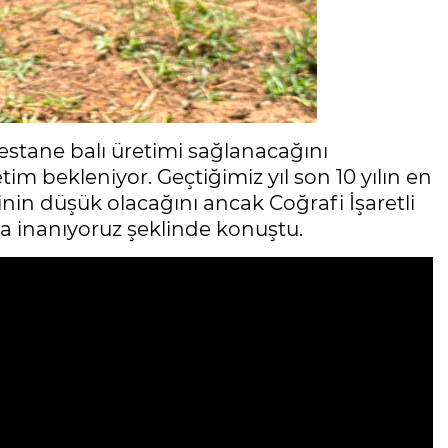
estane balı üretimi sağlanacağını
tim bekleniyor. Geçtiğimiz yıl son 10 yılın en
inin düşük olacağını ancak Coğrafi İşaretli
na inanıyoruz şeklinde konuştu.