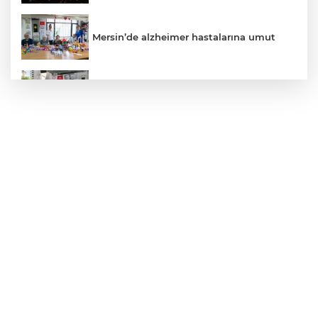
Mersin’de alzheimer hastalarına umut
Kayseri Talas Yeni Dünya ERVA Spor
Okulu açıldı
Ormanya’nın Atlas’ı yaban hayatına ışık
tutacak
Bursa İnegöl'de Alanyurt Yüzme
Havuzu'nda çalışmalar tam gaz
Kayseri Melikgazi'den ücretsiz yaz
kursları