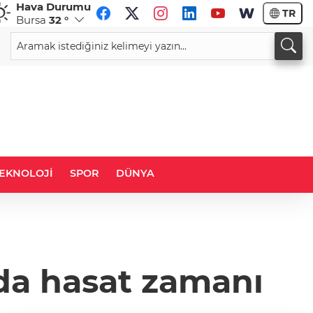
Hava Durumu
TR
Bursa
32 °
CHF
CAD
58,4377
%0,09
33,9248
%0,10
EKNOLOJİ
SPOR
DÜNYA
nda hasat zamanı