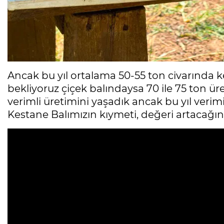
Ancak bu yıl ortalama 50-55 ton civarında k
bekliyoruz çiçek balındaysa 70 ile 75 ton üre
verimli üretimini yaşadık ancak bu yıl verim
Kestane Balımızın kıymeti, değeri artacağı