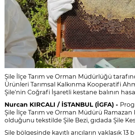
Şile İlçe Tarım ve Orman Müdürlüğü tarafınd
Ürünleri Tarımsal Kalkınma Kooperatifi Ahme
Şile'nin Coğrafi İşaretli kestane balının has
Nurcan KIRCALI / İSTANBUL (İGFA) -
Prog
Şile İlçe Tarım ve Orman Müdürü Ramazan K
olduğunu tekstilde Şile Bezi, gıdada Şile Ke
Şile bölgesinde kayıtlı arıcıların yaklaşık 13 