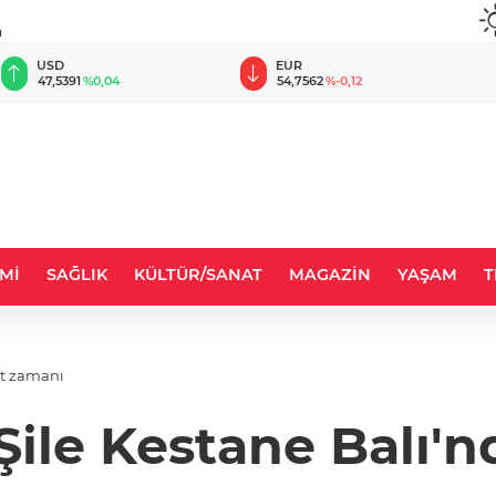
u
EUR
GBP
54,7562
%-0,12
63,7933
%-0,03
Mİ
SAĞLIK
KÜLTÜR/SANAT
MAGAZİN
YAŞAM
T
sat zamanı
i Şile Kestane Balı'