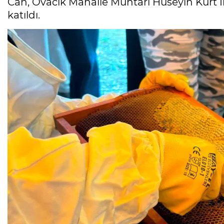
Can, Ovacık Mahalle Muhtarı Hüseyin Kurt İl
katıldı.