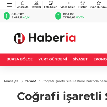
Anasayfa
Yazarlar
Foto Galeri
Video Galeri
Fikstür
Puan Durum
BIST 100
USD
13.798,82
%0,70
47,5391
%0,04
BURSA BÖLGE
YURT GÜNDEMİ
SİYASET
EKONO
Anasayfa
YAŞAM
Coğrafi işaretli Şile Kestane Balı'nda ha
Coğrafi işaretl