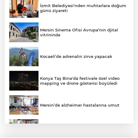
İzmit Belediyesi'nden muhtarlara doğum
günü ziyareti
Mersin Sinema Ofisi Avrupa’nın djital
vitrininde
Kocaeli’de adrenalin zirve yapacak
Konya Taş Bina'da festivale özel video
mapping ve drone gösterisi büyüledi
Mersin’de alzheimer hastalarına umut
Kayseri Talas Yeni Dünya ERVA Spor
Okulu açıldı