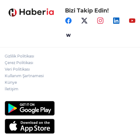
Bizi Takip Edin!
Ormanya’nın Atlas’ı yaban hayatına ışık
tutacak
Bursa İnegöl'de Alanyurt Yüzme
Havuzu'nda çalışmalar tam gaz
Gizlilik Politikası
Kayseri Melikgazi'den ücretsiz yaz
Çerez Politikası
kursları
Veri Politikası
Kullanım Şartnamesi
Künye
İletişim