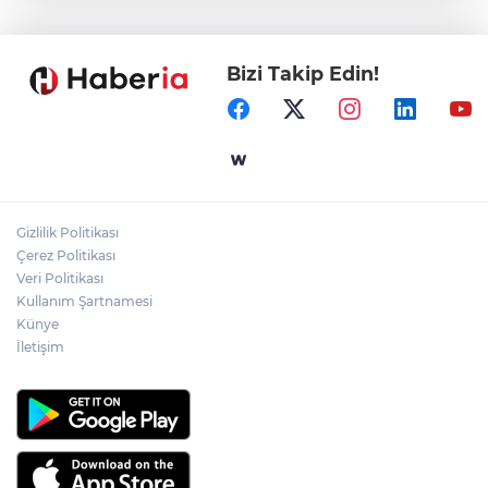
tekne kurtarıldı
Bizi Takip Edin!
Samsun’da Alaçam'a yeni yaşam alanı
kazandırıldı
Yapay zekada onlarca uygulamanın
yerini tek asistan alabilir
Gizlilik Politikası
YÖK'ten uluslararası mezunlara ikamet
Çerez Politikası
kolaylığı... Süre 2 yıla kadar uzatılabilecek
Veri Politikası
Kullanım Şartnamesi
Künye
İletişim