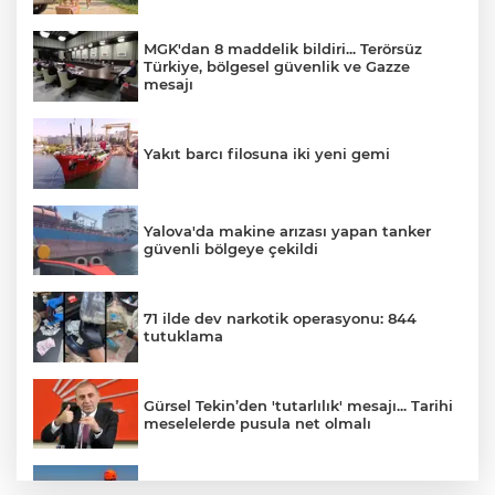
MGK'dan 8 maddelik bildiri... Terörsüz
Türkiye, bölgesel güvenlik ve Gazze
mesajı
Yakıt barcı filosuna iki yeni gemi
Yalova'da makine arızası yapan tanker
güvenli bölgeye çekildi
71 ilde dev narkotik operasyonu: 844
tutuklama
Gürsel Tekin’den 'tutarlılık' mesajı... Tarihi
meselelerde pusula net olmalı
Marmara Adası açıklarında arızalanan