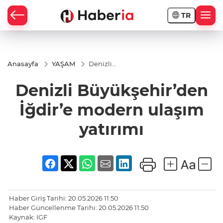
TR
Anasayfa
YAŞAM
Denizli
Büyükşehir’den
İğdir’e modern
Denizli Büyükşehir’den
ulaşım yatırımı
İğdir’e modern ulaşım
yatırımı
Haber Giriş Tarihi: 20.05.2026 11:50
Haber Güncellenme Tarihi: 20.05.2026 11:50
Kaynak: IGF