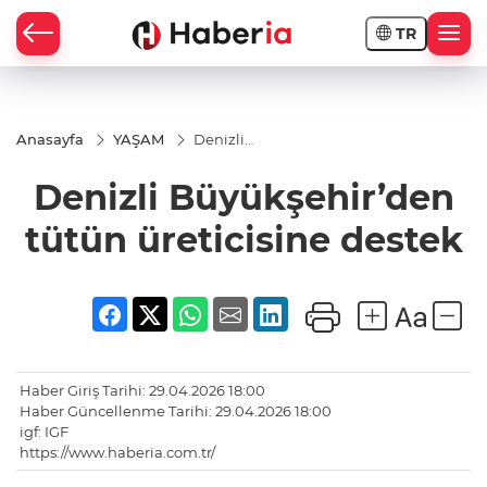
TR
Anasayfa
YAŞAM
Denizli
Büyükşehir’den
tütün
Denizli Büyükşehir’den
üreticisine
destek
tütün üreticisine destek
Haber Giriş Tarihi: 29.04.2026 18:00
Haber Güncellenme Tarihi: 29.04.2026 18:00
igf: IGF
https://www.haberia.com.tr/