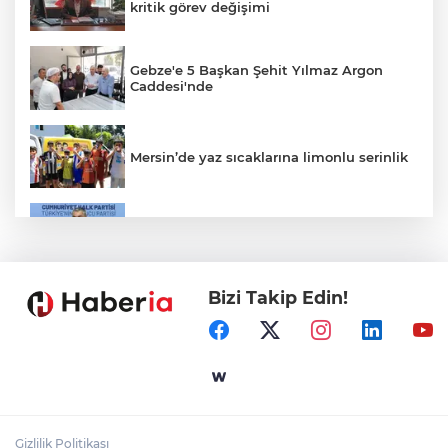
kritik görev değişimi
Gebze'e 5 Başkan Şehit Yılmaz Argon
Caddesi'nde
Mersin’de yaz sıcaklarına limonlu serinlik
CHP'de kongre hazırlıkları hızlandı... 8 ile
daha yeni il başkanı atandı
Bizi Takip Edin!
İçişleri Bakanı Çiftçi'den YÖK ziyareti
Gaziantep'in CODA&COBA'sında
mezuniyet sevinci
Gizlilik Politikası