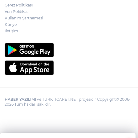
Mersin'de 4 merkez ilçeye güçlü yağmur
Çerez Politikası
suyu yatırımı
Veri Politikası
Kullanım Şartnamesi
Künye
İletişim
HABER YAZILIMI
ve TURKTICARET.NET projesidir Copyright© 2006-
2026 Tüm hakları saklıdır.