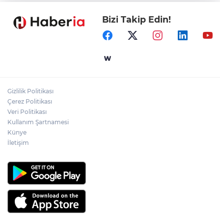
Bizi Takip Edin!
Samsun’da Alaçam'a yeni yaşam alanı
kazandırıldı
Yapay zekada onlarca uygulamanın
yerini tek asistan alabilir
Gizlilik Politikası
YÖK'ten uluslararası mezunlara ikamet
Çerez Politikası
kolaylığı... Süre 2 yıla kadar uzatılabilecek
Veri Politikası
Kullanım Şartnamesi
Künye
İletişim