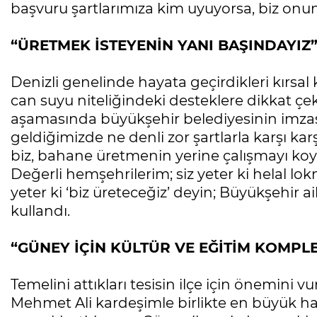
başvuru şartlarımıza kim uyuyorsa, biz onu
“ÜRETMEK İSTEYENİN YANI BAŞINDAYIZ
Denizli genelinde hayata geçirdikleri kırsal
can suyu niteliğindeki desteklere dikkat ç
aşamasında büyükşehir belediyesinin imzası
geldiğimizde ne denli zor şartlarla karşı ka
biz, bahane üretmenin yerine çalışmayı ko
Değerli hemşehrilerim; siz yeter ki helal lo
yeter ki ‘biz üreteceğiz’ deyin; Büyükşehir ail
kullandı.
“GÜNEY İÇİN KÜLTÜR VE EĞİTİM KOMPLE
Temelini attıkları tesisin ilçe için önemin
Mehmet Ali kardeşimle birlikte en büyük haya