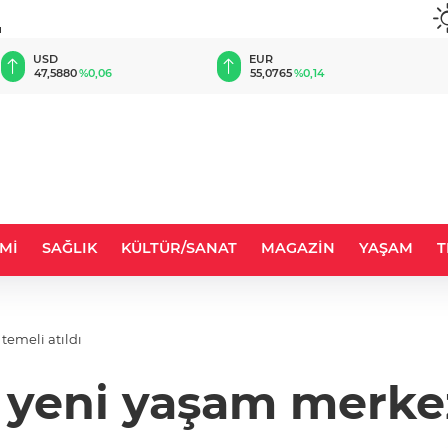
u
EUR
GBP
55,0765
%0,14
64,2290
%0,22
Mİ
SAĞLIK
KÜLTÜR/SANAT
MAGAZİN
YAŞAM
T
temeli atıldı
 yeni yaşam merkezi