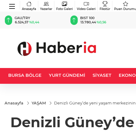
Anasayfa
Yazarlar
Foto Galeri
Video Galeri
Fikstür
Puan Durum
BIST 100
USD
13.780,44
%0,56
47,5880
%0,06
BURSA BÖLGE
YURT GÜNDEMİ
SİYASET
EKONO
Anasayfa
YAŞAM
Denizli Güney’de yeni yaşam merkezinin 
Denizli Güney’de