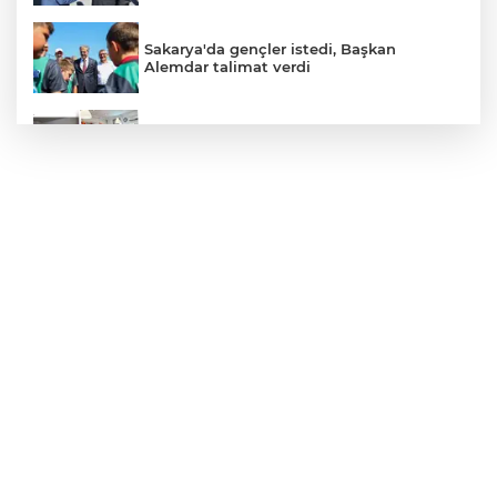
Sakarya'da gençler istedi, Başkan
Alemdar talimat verdi
Temmuz'da 107 bin gıda denetimine 250
milyon TL ceza kesildi
CHP'de kongre hazırlıkları hızlandı... 8 ile
daha yeni il başkanı atandı
Gebze'e 5 Başkan Şehit Yılmaz Argon
Caddesi'nde
Akademi Manisa’da eğitimler başladı