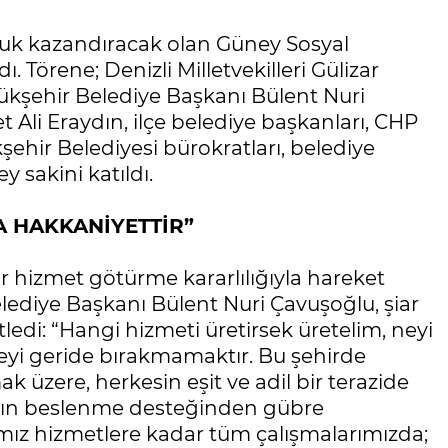
oluk kazandıracak olan Güney Sosyal
dı. Törene; Denizli Milletvekilleri Gülizar
yükşehir Belediye Başkanı Bülent Nuri
li Eraydın, ilçe belediye başkanları, CHP
ehir Belediyesi bürokratları, belediye
 sakini katıldı.
DA HAKKANİYETTİR”
bir hizmet götürme kararlılığıyla hareket
elediye Başkanı Bülent Nuri Çavuşoğlu, şiar
ledi: “Hangi hizmeti üretirsek üretelim, neyi
eyi geride bırakmamaktır. Bu şehirde
mak üzere, herkesin eşit ve adil bir terazide
ımızın beslenme desteğinden gübre
ğımız hizmetlere kadar tüm çalışmalarımızda;