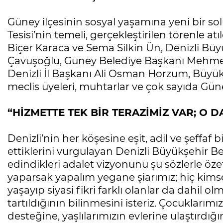
Güney ilçesinin sosyal yaşamına yeni bir s
Tesisi’nin temeli, gerçekleştirilen törenle atıl
Biçer Karaca ve Sema Silkin Ün, Denizli Bü
Çavuşoğlu, Güney Belediye Başkanı Mehmet A
Denizli İl Başkanı Ali Osman Horzum, Büyükş
meclis üyeleri, muhtarlar ve çok sayıda Güney
“HİZMETTE TEK BİR TERAZİMİZ VAR; O 
Denizli’nin her köşesine eşit, adil ve şeffaf 
ettiklerini vurgulayan Denizli Büyükşehir B
edindikleri adalet vizyonunu şu sözlerle özet
yaparsak yapalım yegane şiarımız; hiç kims
yaşayıp siyasi fikri farklı olanlar da dahil ol
tartıldığının bilinmesini isteriz. Çocuklar
desteğine, yaşlılarımızın evlerine ulaştırdı