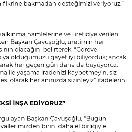
n fikrine bakmadan desteğimizi veriyoruz.”
”
 kalkınma hamlelerine ve üreticiye verilen
eken Başkan Çavuşoğlu, üretimin her
nın olacağını belirterek, “Göreve
rşıya olduğumuzu gayet iyi biliyorduk; ancak
yarak her geçen gün daha da büyüyoruz.
kma ile yaşama iradenizi kaybetmeyin, siz
esi olarak her anınızda sizinleyiz” ifadelerini
KSİ İNŞA EDİYORUZ”
i vurgulayan Başkan Çavuşoğlu, “Bugün
llerimizden birini daha el birliğiyle