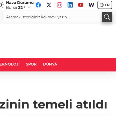
Hava Durumu
TR
Bursa
32 °
CHF
CAD
58,7796
%-0,24
33,9987
%0,16
EKNOLOJİ
SPOR
DÜNYA
nin temeli atıldı