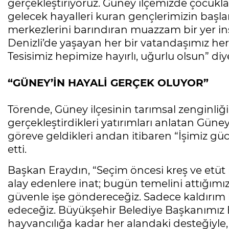
gerçekleştiriyoruz. Güney ilçemizde çocukla
gelecek hayalleri kuran gençlerimizin başlar
merkezlerini barındıran muazzam bir yer inşa
Denizli’de yaşayan her bir vatandaşımız her 
Tesisimiz hepimize hayırlı, uğurlu olsun” diy
“GÜNEY’İN HAYALİ GERÇEK OLUYOR”
Törende, Güney ilçesinin tarımsal zenginli
gerçekleştirdikleri yatırımları anlatan Gün
göreve geldikleri andan itibaren “İşimiz güc
etti.
Başkan Eraydın, “Seçim öncesi kreş ve etü
alay edenlere inat; bugün temelini attığımız
güvenle işe göndereceğiz. Sadece kaldırım 
edeceğiz. Büyükşehir Belediye Başkanımız
hayvancılığa kadar her alandaki desteğiyle,