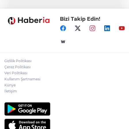
tekne kurtarıldı
Bizi Takip Edin!
Samsun’da Alaçam'a yeni yaşam alanı
kazandırıldı
Yapay zekada onlarca uygulamanın
yerini tek asistan alabilir
Gizlilik Politikası
YÖK'ten uluslararası mezunlara ikamet
Çerez Politikası
kolaylığı... Süre 2 yıla kadar uzatılabilecek
Veri Politikası
Kullanım Şartnamesi
Künye
İletişim