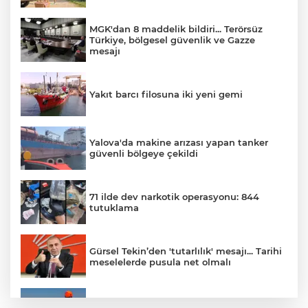
MGK'dan 8 maddelik bildiri... Terörsüz
Türkiye, bölgesel güvenlik ve Gazze
mesajı
Yakıt barcı filosuna iki yeni gemi
Yalova'da makine arızası yapan tanker
güvenli bölgeye çekildi
71 ilde dev narkotik operasyonu: 844
tutuklama
Gürsel Tekin’den 'tutarlılık' mesajı... Tarihi
meselelerde pusula net olmalı
Marmara Adası açıklarında arızalanan