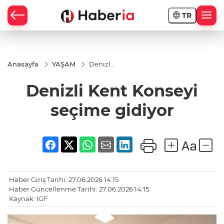
TR
Anasayfa
YAŞAM
Denizli
Kent
Konseyi
Denizli Kent Konseyi
seçime
gidiyor
seçime gidiyor
Haber Giriş Tarihi: 27.06.2026 14:15
Haber Güncellenme Tarihi: 27.06.2026 14:15
Kaynak: IGF