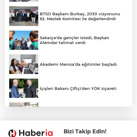
BTSO Başkanı Burkay, 2030 vizyonunu
62. Meslek Komitesi ile değerlendirdi
Sakarya'da gençler istedi, Başkan
Alemdar talimat verdi
Akademi Manisa’da eğitimler başladı
İçişleri Bakanı Çiftçi'den YÖK ziyareti
Gebze'e 5 Başkan Şehit Yılmaz Argon
Caddesi'nde
Bizi Takip Edin!
Mersin’de yaz sıcaklarına limonlu serinlik