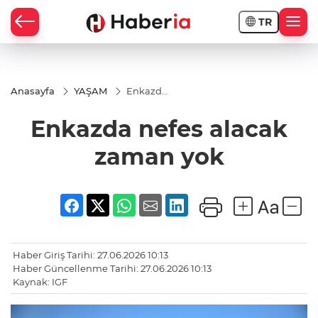
TR
Anasayfa
YAŞAM
Enkazda
nefes
alacak
Enkazda nefes alacak
zaman
yok
zaman yok
Haber Giriş Tarihi: 27.06.2026 10:13
Haber Güncellenme Tarihi: 27.06.2026 10:13
Kaynak: IGF