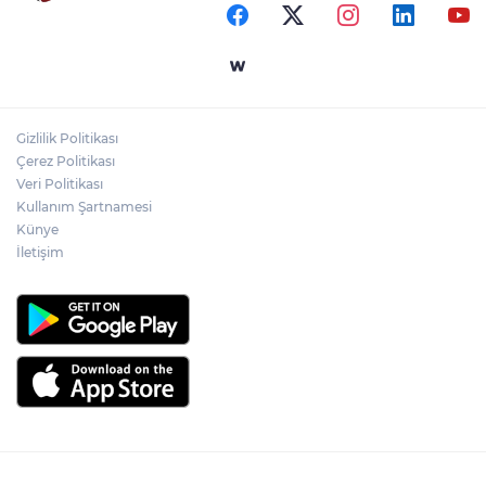
Temmuz'da 107 bin gıda denetimine 250
milyon TL ceza kesildi
Gizlilik Politikası
Gaziantep'in CODA&COBA'sında
Çerez Politikası
mezuniyet sevinci
Veri Politikası
Kullanım Şartnamesi
Künye
İletişim