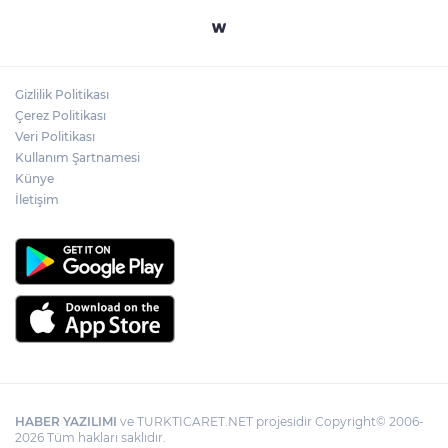
Yapay zekada onlarca uygulamanın
yerini tek asistan alabilir
Gizlilik Politikası
YÖK'ten uluslararası mezunlara ikamet
Çerez Politikası
kolaylığı... Süre 2 yıla kadar uzatılabilecek
Veri Politikası
Kullanım Şartnamesi
Künye
İletişim
HABER YAZILIMI
ve TURKTICARET.NET projesidir Copyright© 2006-
2026 Tüm hakları saklıdır.