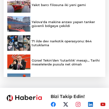
Yakıt barcı filosuna iki yeni gemi
Yalova'da makine arızası yapan tanker
güvenli bölgeye çekildi
71 ilde dev narkotik operasyonu: 844
tutuklama
Gürsel Tekin’den 'tutarlılık' mesajı... Tarihi
meselelerde pusula net olmalı
Marmara Adası açıklarında arızalanan
tekne kurtarıldı
Bizi Takip Edin!
Samsun’da Alaçam'a yeni yaşam alanı
kazandırıldı