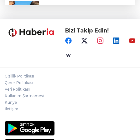
Sakarya'da gençler istedi, Başkan
Alemdar talimat verdi
Bizi Takip Edin!
Gebze'e 5 Başkan Şehit Yılmaz Argon
Caddesi'nde
Ömer Çelik: 2 yıllık çalışmanın en önemli
aşamasındayız
Gizlilik Politikası
Gaziantep'in CODA&COBA'sında
Çerez Politikası
mezuniyet sevinci
Veri Politikası
Kullanım Şartnamesi
Künye
İletişim