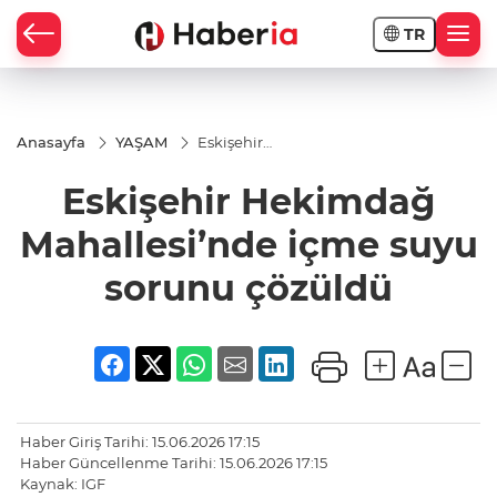
TR
Anasayfa
YAŞAM
Eskişehir
Hekimdağ
Mahallesi’nde
Eskişehir Hekimdağ
içme suyu
sorunu
çözüldü
Mahallesi’nde içme suyu
sorunu çözüldü
Haber Giriş Tarihi: 15.06.2026 17:15
Haber Güncellenme Tarihi: 15.06.2026 17:15
Kaynak: IGF