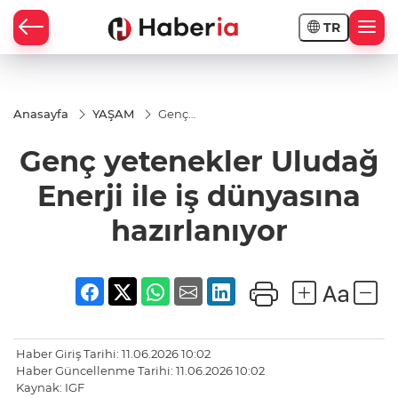
TR
Anasayfa
YAŞAM
Genç
yetenekler
Uludağ
Genç yetenekler Uludağ
Enerji ile iş
dünyasına
hazırlanıyor
Enerji ile iş dünyasına
hazırlanıyor
Haber Giriş Tarihi: 11.06.2026 10:02
Haber Güncellenme Tarihi: 11.06.2026 10:02
Kaynak: IGF