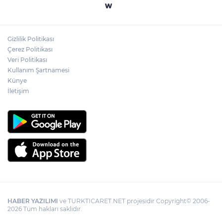
Yapay zekada onlarca uygulamanın
yerini tek asistan alabilir
Gizlilik Politikası
YÖK'ten uluslararası mezunlara ikamet
Çerez Politikası
kolaylığı... Süre 2 yıla kadar uzatılabilecek
Veri Politikası
Kullanım Şartnamesi
Künye
İletişim
HABER YAZILIMI
ve TURKTICARET.NET projesidir Copyright© 2006-
2026 Tüm hakları saklıdır.