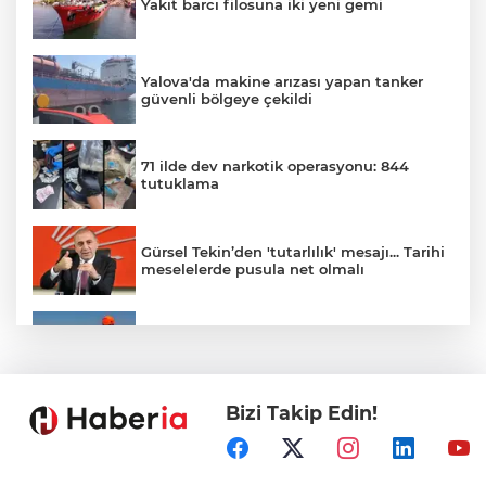
Yakıt barcı filosuna iki yeni gemi
Yalova'da makine arızası yapan tanker
güvenli bölgeye çekildi
71 ilde dev narkotik operasyonu: 844
tutuklama
Gürsel Tekin’den 'tutarlılık' mesajı... Tarihi
meselelerde pusula net olmalı
Marmara Adası açıklarında arızalanan
tekne kurtarıldı
Bizi Takip Edin!
Samsun’da Alaçam'a yeni yaşam alanı
kazandırıldı