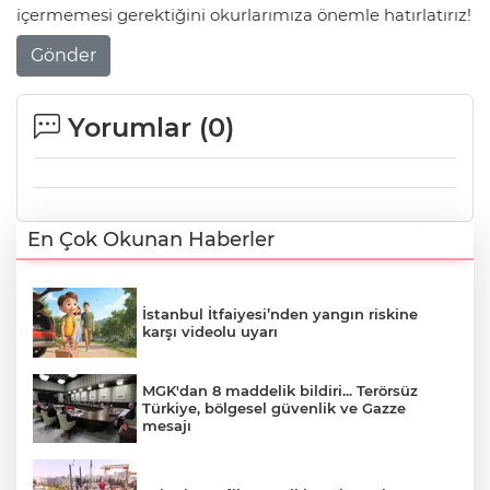
içermemesi gerektiğini okurlarımıza önemle hatırlatırız!
Gönder
Yorumlar (
0
)
En Çok Okunan Haberler
İstanbul İtfaiyesi’nden yangın riskine
karşı videolu uyarı
MGK'dan 8 maddelik bildiri... Terörsüz
Türkiye, bölgesel güvenlik ve Gazze
mesajı