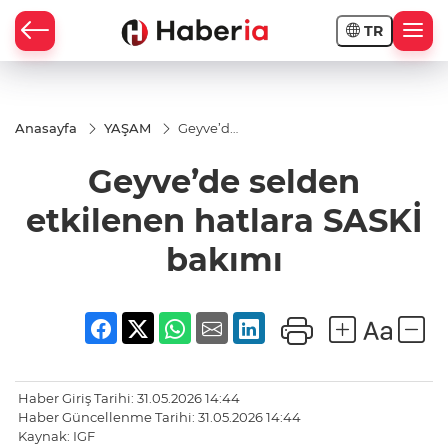
TR
Anasayfa
YAŞAM
Geyve’de
selden
etkilenen
Geyve’de selden
hatlara
SASKİ
bakımı
etkilenen hatlara SASKİ
bakımı
Haber Giriş Tarihi: 31.05.2026 14:44
Haber Güncellenme Tarihi: 31.05.2026 14:44
Kaynak: IGF