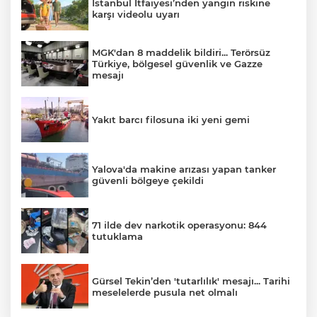
İstanbul İtfaiyesi’nden yangın riskine
karşı videolu uyarı
MGK'dan 8 maddelik bildiri... Terörsüz
Türkiye, bölgesel güvenlik ve Gazze
mesajı
Yakıt barcı filosuna iki yeni gemi
Yalova'da makine arızası yapan tanker
güvenli bölgeye çekildi
71 ilde dev narkotik operasyonu: 844
tutuklama
Gürsel Tekin’den 'tutarlılık' mesajı... Tarihi
meselelerde pusula net olmalı