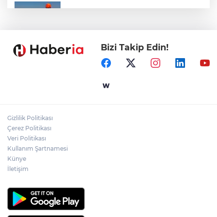
Marmara Adası açıklarında arızalanan
tekne kurtarıldı
Bizi Takip Edin!
Samsun’da Alaçam'a yeni yaşam alanı
kazandırıldı
Yapay zekada onlarca uygulamanın
yerini tek asistan alabilir
Gizlilik Politikası
YÖK'ten uluslararası mezunlara ikamet
Çerez Politikası
kolaylığı... Süre 2 yıla kadar uzatılabilecek
Veri Politikası
Kullanım Şartnamesi
Künye
İletişim