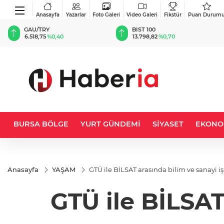
Anasayfa
Yazarlar
Foto Galeri
Video Galeri
Fikstür
Puan Durum
BIST 100
USD
13.798,82
%0,70
47,6453
%0,11
BURSA BÖLGE
YURT GÜNDEMİ
SİYASET
EKONO
Anasayfa
YAŞAM
GTÜ ile BİLSAT arasında bilim ve sanayi iş 
GTÜ ile BİLSAT 