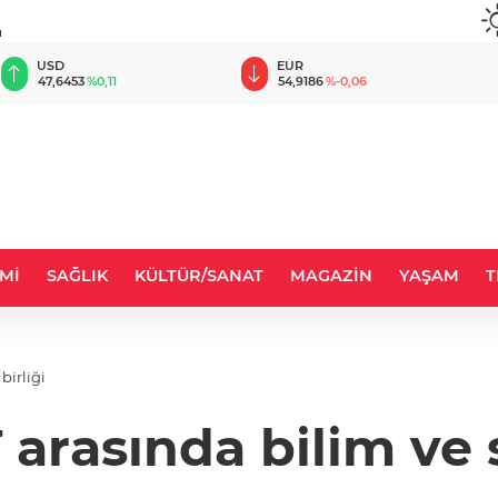
u
EUR
GBP
54,9186
%-0,06
64,0950
%0,03
Mİ
SAĞLIK
KÜLTÜR/SANAT
MAGAZİN
YAŞAM
T
birliği
arasında bilim ve s