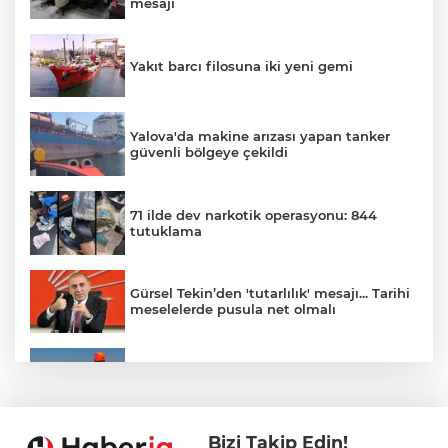
mesajı
Yakıt barcı filosuna iki yeni gemi
Yalova'da makine arızası yapan tanker
güvenli bölgeye çekildi
71 ilde dev narkotik operasyonu: 844
tutuklama
Gürsel Tekin’den 'tutarlılık' mesajı... Tarihi
meselelerde pusula net olmalı
Marmara Adası açıklarında arızalanan
tekne kurtarıldı
Bizi Takip Edin!