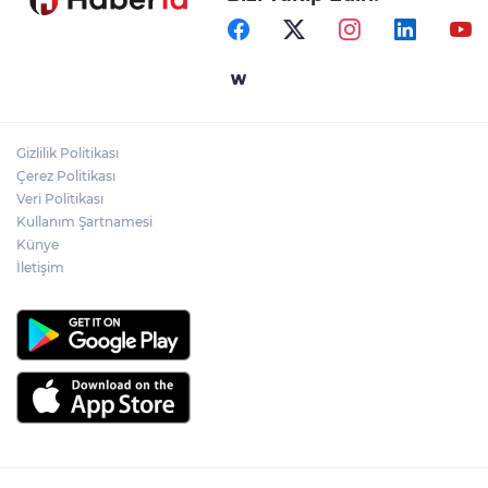
Samsun’da Alaçam'a yeni yaşam alanı
kazandırıldı
Yapay zekada onlarca uygulamanın
yerini tek asistan alabilir
Gizlilik Politikası
YÖK'ten uluslararası mezunlara ikamet
Çerez Politikası
kolaylığı... Süre 2 yıla kadar uzatılabilecek
Veri Politikası
Kullanım Şartnamesi
Künye
İletişim