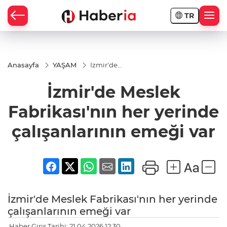
TR
Anasayfa
YAŞAM
İzmir'de
Meslek
Fabrikası'nın
İzmir'de Meslek
her yerinde
çalışanlarının
emeği var
Fabrikası'nın her yerinde
çalışanlarının emeği var
İzmir'de Meslek Fabrikası'nın her yerinde
çalışanlarının emeği var
Haber Giriş Tarihi: 21.04.2026 12:30