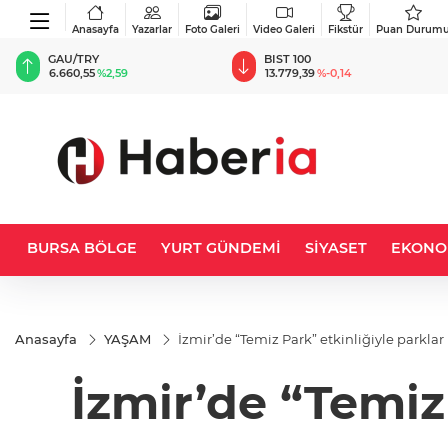
Anasayfa
Yazarlar
Foto Galeri
Video Galeri
Fikstür
Puan Durum
BIST 100
USD
13.779,39
%-0,14
47,6787
%0,18
BURSA BÖLGE
YURT GÜNDEMİ
SİYASET
EKONO
Anasayfa
YAŞAM
İzmir’de “Temiz Park” etkinliğiyle parklar p
İzmir’de “Temiz 