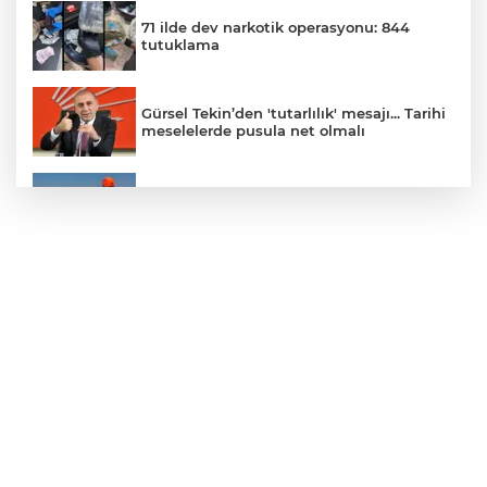
71 ilde dev narkotik operasyonu: 844
tutuklama
Gürsel Tekin’den 'tutarlılık' mesajı... Tarihi
meselelerde pusula net olmalı
Marmara Adası açıklarında arızalanan
tekne kurtarıldı
Samsun’da Alaçam'a yeni yaşam alanı
kazandırıldı
Yapay zekada onlarca uygulamanın
yerini tek asistan alabilir
YÖK'ten uluslararası mezunlara ikamet
kolaylığı... Süre 2 yıla kadar uzatılabilecek