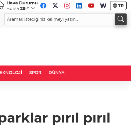
Hava Durumu
TR
Bursa
29 °
CHF
CAD
59,0083
%0,82
34,1883
%0,73
EKNOLOJİ
SPOR
DÜNYA
rklar pırıl pırıl