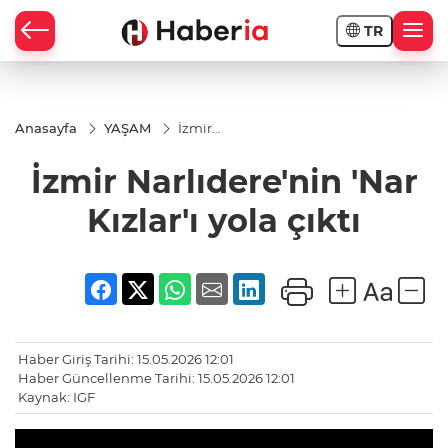
TR
Anasayfa
YAŞAM
İzmir
Narlıdere'nin
'Nar Kızlar'ı
İzmir Narlıdere'nin 'Nar
yola çıktı
Kızlar'ı yola çıktı
Haber Giriş Tarihi: 15.05.2026 12:01
Haber Güncellenme Tarihi: 15.05.2026 12:01
Kaynak: IGF