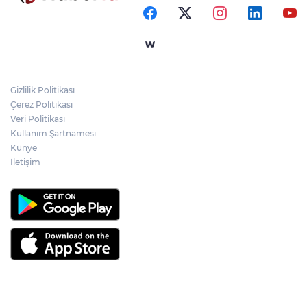
kazandırıldı
Yapay zekada onlarca uygulamanın
yerini tek asistan alabilir
Gizlilik Politikası
YÖK'ten uluslararası mezunlara ikamet
Çerez Politikası
kolaylığı... Süre 2 yıla kadar uzatılabilecek
Veri Politikası
Kullanım Şartnamesi
Künye
İletişim