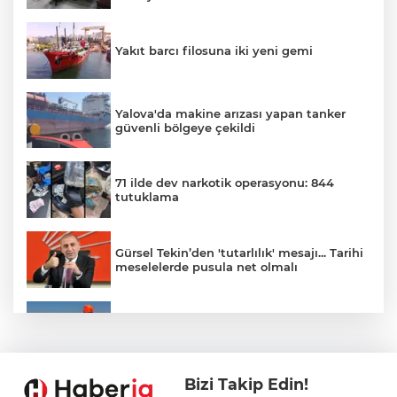
Yakıt barcı filosuna iki yeni gemi
Yalova'da makine arızası yapan tanker
güvenli bölgeye çekildi
71 ilde dev narkotik operasyonu: 844
tutuklama
Gürsel Tekin’den 'tutarlılık' mesajı... Tarihi
meselelerde pusula net olmalı
Marmara Adası açıklarında arızalanan
tekne kurtarıldı
Bizi Takip Edin!
Samsun’da Alaçam'a yeni yaşam alanı