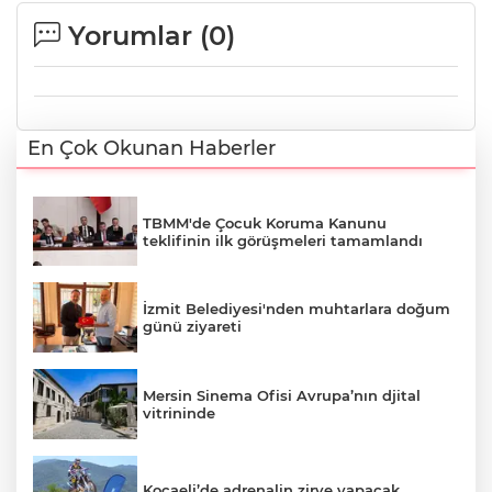
Yorumlar (
0
)
En Çok Okunan Haberler
TBMM'de Çocuk Koruma Kanunu
teklifinin ilk görüşmeleri tamamlandı
İzmit Belediyesi'nden muhtarlara doğum
günü ziyareti
Mersin Sinema Ofisi Avrupa’nın djital
vitrininde
Kocaeli’de adrenalin zirve yapacak