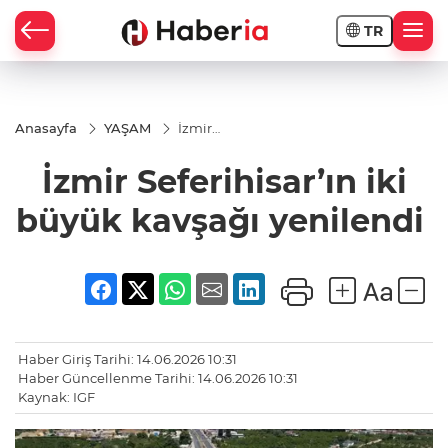
TR
Anasayfa
YAŞAM
İzmir
Seferihisar’ın
iki büyük
İzmir Seferihisar’ın iki
kavşağı
yenilendi
büyük kavşağı yenilendi
Haber Giriş Tarihi: 14.06.2026 10:31
Haber Güncellenme Tarihi: 14.06.2026 10:31
Kaynak: IGF