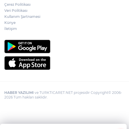
Kayseri Melikgazi'den ücretsiz yaz
Çerez Politikası
kursları
Veri Politikası
Kullanım Şartnamesi
Künye
İletişim
HABER YAZILIMI
ve TURKTICARET.NET projesidir Copyright© 2006-
2026 Tüm hakları saklıdır.