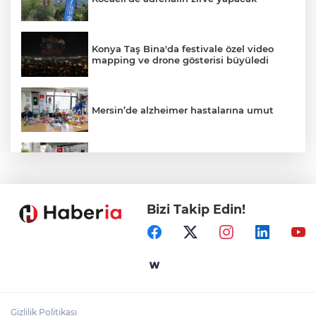
Konya Taş Bina'da festivale özel video
mapping ve drone gösterisi büyüledi
Mersin’de alzheimer hastalarına umut
Kayseri Talas Yeni Dünya ERVA Spor
Okulu açıldı
Bizi Takip Edin!
Ormanya’nın Atlas’ı yaban hayatına ışık
tutacak
Bursa İnegöl'de Alanyurt Yüzme
Havuzu'nda çalışmalar tam gaz
Gizlilik Politikası