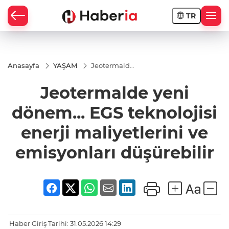
TR
Anasayfa
YAŞAM
Jeotermalde
yeni
dönem...
Jeotermalde yeni
EGS
teknolojisi
enerji
dönem... EGS teknolojisi
maliyetlerini
ve
enerji maliyetlerini ve
emisyonları
düşürebilir
emisyonları düşürebilir
Haber Giriş Tarihi: 31.05.2026 14:29