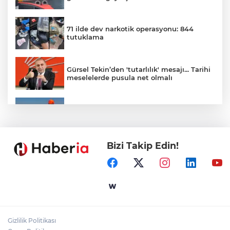
71 ilde dev narkotik operasyonu: 844
tutuklama
Gürsel Tekin’den 'tutarlılık' mesajı... Tarihi
meselelerde pusula net olmalı
Marmara Adası açıklarında arızalanan
tekne kurtarıldı
Bizi Takip Edin!
Samsun’da Alaçam'a yeni yaşam alanı
kazandırıldı
Yapay zekada onlarca uygulamanın
yerini tek asistan alabilir
Gizlilik Politikası
YÖK'ten uluslararası mezunlara ikamet