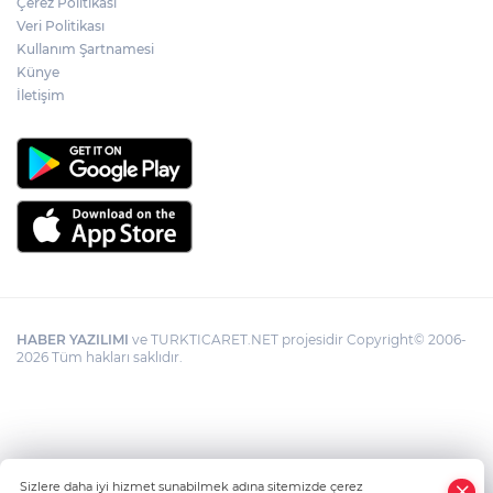
Çerez Politikası
kolaylığı... Süre 2 yıla kadar uzatılabilecek
Veri Politikası
Kullanım Şartnamesi
Künye
İletişim
HABER YAZILIMI
ve TURKTICARET.NET projesidir Copyright© 2006-
2026 Tüm hakları saklıdır.
Sizlere daha iyi hizmet sunabilmek adına sitemizde çerez