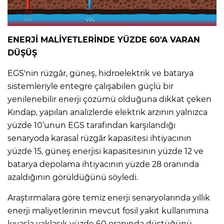
ENERJİ MALİYETLERİNDE YÜZDE 60'A VARAN
DÜŞÜŞ
EGS'nin rüzgâr, güneş, hidroelektrik ve batarya
sistemleriyle entegre çalışabilen güçlü bir
yenilenebilir enerji çözümü olduğuna dikkat çeken
Kındap, yapılan analizlerde elektrik arzının yalnızca
yüzde 10’unun EGS tarafından karşılandığı
senaryoda karasal rüzgâr kapasitesi ihtiyacının
yüzde 15, güneş enerjisi kapasitesinin yüzde 12 ve
batarya depolama ihtiyacının yüzde 28 oranında
azaldığının görüldüğünü söyledi.
Araştırmalara göre temiz enerji senaryolarında yıllık
enerji maliyetlerinin mevcut fosil yakıt kullanımına
kıyasla yaklaşık yüzde 60 oranında düştüğünü