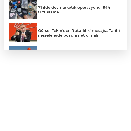
71 ilde dev narkotik operasyonu: 844
tutuklama
Gürsel Tekin’den 'tutarlılık' mesajı... Tarihi
meselelerde pusula net olmalı
Marmara Adası açıklarında arızalanan
tekne kurtarıldı
Samsun’da Alaçam'a yeni yaşam alanı
kazandırıldı
Yapay zekada onlarca uygulamanın
yerini tek asistan alabilir
YÖK'ten uluslararası mezunlara ikamet
kolaylığı... Süre 2 yıla kadar uzatılabilecek