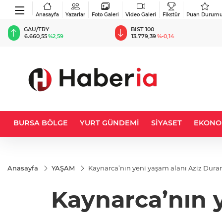
Anasayfa
Yazarlar
Foto Galeri
Video Galeri
Fikstür
Puan Durum
BIST 100
USD
13.779,39
%-0,14
47,6787
%0,18
BURSA BÖLGE
YURT GÜNDEMİ
SİYASET
EKONO
Anasayfa
YAŞAM
Kaynarca’nın yeni yaşam alanı Aziz Duran
Kaynarca’nın 