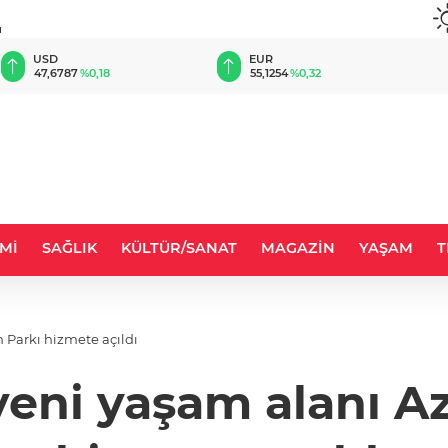
u
EUR
GBP
55,1254
%0,32
64,3468
%0,38
Mİ
SAĞLIK
KÜLTÜR/SANAT
MAGAZİN
YAŞAM
T
 Parkı hizmete açıldı
yeni yaşam alanı Az