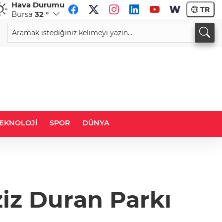
Hava Durumu
TR
Bursa
32 °
CHF
CAD
59,0083
%0,82
34,1883
%0,73
EKNOLOJİ
SPOR
DÜNYA
iz Duran Parkı