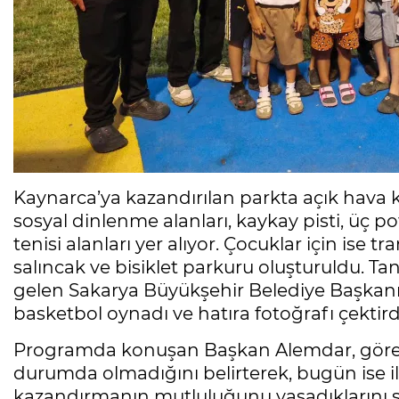
Kaynarca’ya kazandırılan parkta açık hava k
sosyal dinlenme alanları, kaykay pisti, üç p
tenisi alanları yer alıyor. Çocuklar için ise
salıncak ve bisiklet parkuru oluşturuldu. T
gelen Sakarya Büyükşehir Belediye Başkanı 
basketbol oynadı ve hatıra fotoğrafı çektird
Programda konuşan Başkan Alemdar, göreve
durumda olmadığını belirterek, bugün ise il
kazandırmanın mutluluğunu yaşadıklarını s