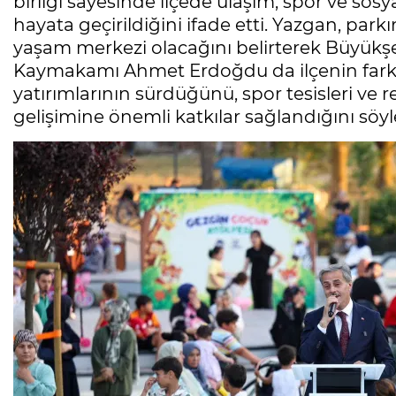
birliği sayesinde ilçede ulaşım, spor ve sos
hayata geçirildiğini ifade etti. Yazgan, parkın
yaşam merkezi olacağını belirterek Büyükşeh
Kaymakamı Ahmet Erdoğdu da ilçenin farklı
yatırımlarının sürdüğünü, spor tesisleri ve 
gelişimine önemli katkılar sağlandığını söyl