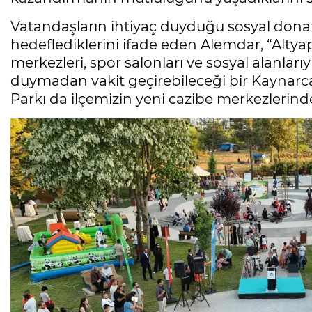
Vatandaşların ihtiyaç duyduğu sosyal donatı
hedeflediklerini ifade eden Alemdar, “Altyapı
merkezleri, spor salonları ve sosyal alanları
duymadan vakit geçirebileceği bir Kaynarca 
Parkı da ilçemizin yeni cazibe merkezlerinde