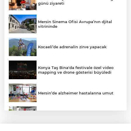
günü ziyareti
Mersin Sinema Ofisi Avrupa’nın djital
vitrininde
Kocaeli’de adrenalin zirve yapacak
Konya Taş Bina'da festivale özel video
mapping ve drone gösterisi büyüledi
Mersin’de alzheimer hastalarına umut
Kayseri Talas Yeni Dünya ERVA Spor
Okulu açıldı