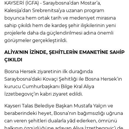
KAYSERİ (İGFA) - Saraybosna’dan Mostar’a,
Kalesija’dan Srebrenitsa’ya uzanan program
boyunca hem ortak tarih ve medeniyet mirasına
sahip çıkıldı hem de kardeş şehir ilişkilerinin yeni
projelerle daha da güçlendirilmesi adına önemli
görüşmeler gerçekleştirildi.
ALİYA’NIN İZİNDE, ŞEHİTLERİN EMANETİNE SAHİP
ÇIKILDI
Bosna Hersek ziyaretinin ilk durağında
Saraybosna’daki Kovaçi Şehitliği ile Bosna Hersek’in
kurucu Cumhurbaşkanı Bilge Kral Aliya
İzzetbegoviç’in kabri ziyaret edildi.
Kayseri Talas Belediye Başkan Mustafa Yalçın ve
beraberindeki heyet, Bosna’nın bağımsızlığı uğruna
can veren şehitleri dualarla yâd ederken, ömrünü
halkının özgürlüğüne adayan Aliya İzzetbegoviç’i de