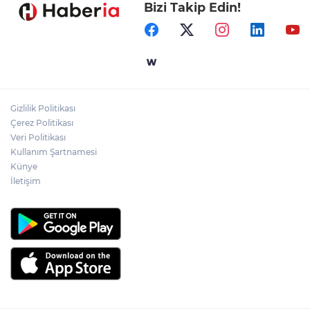
Bizi Takip Edin!
Ormanya’nın Atlas’ı yaban hayatına ışık
tutacak
Bursa İnegöl'de Alanyurt Yüzme
Havuzu'nda çalışmalar tam gaz
Gizlilik Politikası
Kayseri Melikgazi'den ücretsiz yaz
Çerez Politikası
kursları
Veri Politikası
Kullanım Şartnamesi
Künye
İletişim