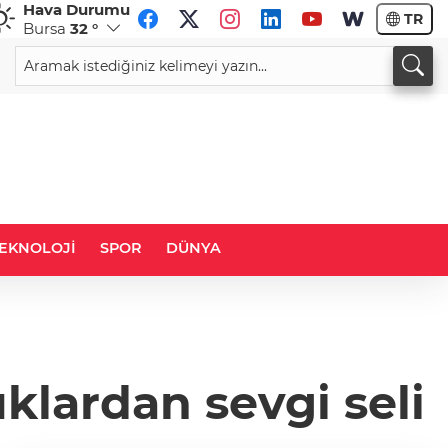
Hava Durumu
TR
Bursa
32 °
CHF
CAD
58,5984
%0,09
33,9769
%0,09
EKNOLOJİ
SPOR
DÜNYA
klardan sevgi seli