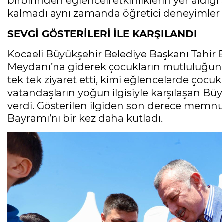
birbirinden eğlenceli etkinliklerin yer aldı
kalmadı aynı zamanda öğretici deneyimler 
SEVGİ GÖSTERİLERİ İLE KARŞILANDI
Kocaeli Büyükşehir Belediye Başkanı Tahir 
Meydanı’na giderek çocukların mutluluğuna
tek tek ziyaret etti, kimi eğlencelerde çocukl
vatandaşların yoğun ilgisiyle karşılaşan Büyük
verdi. Gösterilen ilgiden son derece memn
Bayramı’nı bir kez daha kutladı.