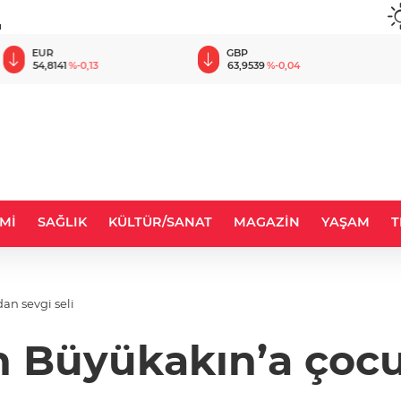
u
EUR
GBP
54,8141
%-0,13
63,9539
%-0,04
Mİ
SAĞLIK
KÜLTÜR/SANAT
MAGAZİN
YAŞAM
T
an sevgi seli
 Büyükakın’a çocu