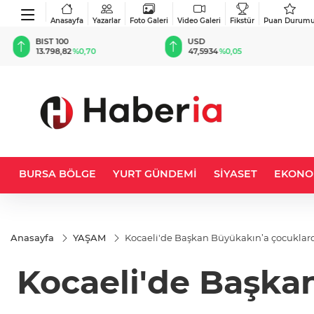
Anasayfa
Yazarlar
Foto Galeri
Video Galeri
Fikstür
Puan Durum
BIST 100
USD
13.798,82
%0,70
47,5934
%0,05
BURSA BÖLGE
YURT GÜNDEMİ
SİYASET
EKONO
Anasayfa
YAŞAM
Kocaeli'de Başkan Büyükakın’a çocuklard
Kocaeli'de Başkan