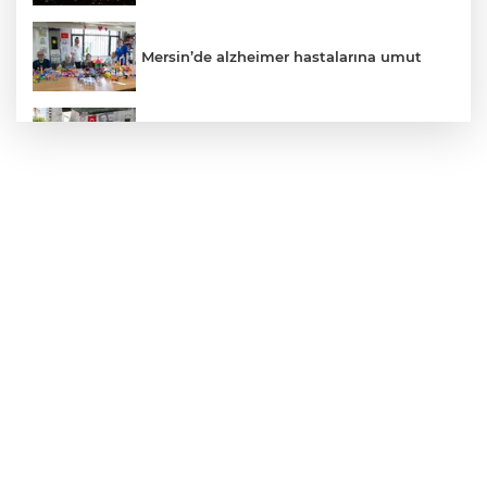
Mersin’de alzheimer hastalarına umut
Kayseri Talas Yeni Dünya ERVA Spor
Okulu açıldı
Ormanya’nın Atlas’ı yaban hayatına ışık
tutacak
Bursa İnegöl'de Alanyurt Yüzme
Havuzu'nda çalışmalar tam gaz
Kayseri Melikgazi'den ücretsiz yaz
kursları