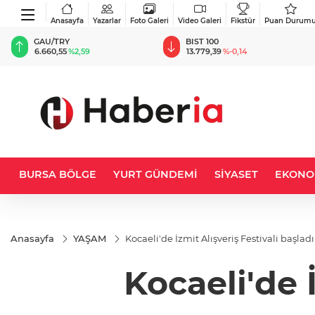
Anasayfa
Yazarlar
Foto Galeri
Video Galeri
Fikstür
Puan Durum
BIST 100
USD
13.779,39
%-0,14
47,6787
%0,18
BURSA BÖLGE
YURT GÜNDEMİ
SİYASET
EKONO
Anasayfa
YAŞAM
Kocaeli'de İzmit Alışveriş Festivali başladı
Kocaeli'de İ