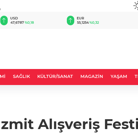
u
EUR
GBP
55,1254
%0,32
64,3468
%0,38
Mİ
SAĞLIK
KÜLTÜR/SANAT
MAGAZİN
YAŞAM
T
zmit Alışveriş Fest