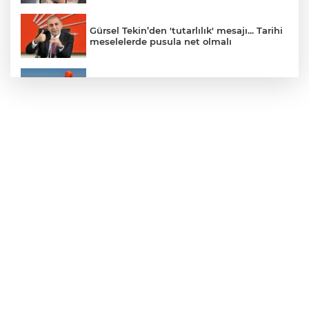
Gürsel Tekin’den 'tutarlılık' mesajı... Tarihi
meselelerde pusula net olmalı
Marmara Adası açıklarında arızalanan
tekne kurtarıldı
Samsun’da Alaçam'a yeni yaşam alanı
kazandırıldı
Yapay zekada onlarca uygulamanın
yerini tek asistan alabilir
YÖK'ten uluslararası mezunlara ikamet
kolaylığı... Süre 2 yıla kadar uzatılabilecek