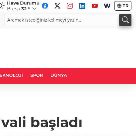
Hava Durumu
TR
Bursa
32 °
CHF
CAD
59,0083
%0,82
34,1883
%0,73
EKNOLOJİ
SPOR
DÜNYA
ivali başladı