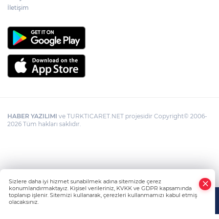
İletişim
HABER YAZILIMI
ve TURKTICARET.NET projesidir Copyright© 2006-
2026 Tüm hakları saklıdır.
Sizlere daha iyi hizmet sunabilmek adına sitemizde çerez
konumlandırmaktayız. Kişisel verileriniz, KVKK ve GDPR kapsamında
toplanıp işlenir. Sitemizi kullanarak, çerezleri kullanmamızı kabul etmiş
olacaksınız.
Anasayfa
Haber Ara
Yazarlar