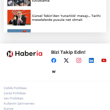
tutuklama
Gürsel Tekin’den 'tutarlılık' mesajı... Tarihi
meselelerde pusula net olmalı
Marmara Adası açıklarında arızalanan
tekne kurtarıldı
Bizi Takip Edin!
Samsun’da Alaçam'a yeni yaşam alanı
kazandırıldı
Yapay zekada onlarca uygulamanın
yerini tek asistan alabilir
Gizlilik Politikası
YÖK'ten uluslararası mezunlara ikamet
Çerez Politikası
kolaylığı... Süre 2 yıla kadar uzatılabilecek
Veri Politikası
Kullanım Şartnamesi
Künye