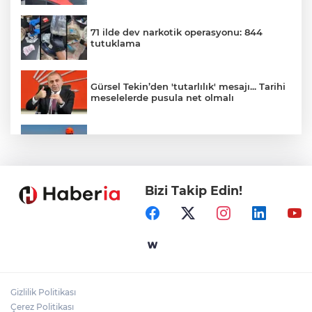
71 ilde dev narkotik operasyonu: 844
tutuklama
Gürsel Tekin’den 'tutarlılık' mesajı... Tarihi
meselelerde pusula net olmalı
Marmara Adası açıklarında arızalanan
tekne kurtarıldı
Bizi Takip Edin!
Samsun’da Alaçam'a yeni yaşam alanı
kazandırıldı
Yapay zekada onlarca uygulamanın
yerini tek asistan alabilir
Gizlilik Politikası
YÖK'ten uluslararası mezunlara ikamet
Çerez Politikası