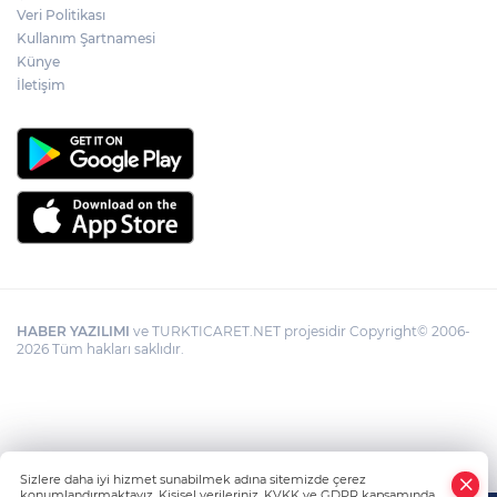
kolaylığı... Süre 2 yıla kadar uzatılabilecek
Veri Politikası
Kullanım Şartnamesi
Künye
İletişim
HABER YAZILIMI
ve TURKTICARET.NET projesidir Copyright© 2006-
2026 Tüm hakları saklıdır.
Sizlere daha iyi hizmet sunabilmek adına sitemizde çerez
konumlandırmaktayız. Kişisel verileriniz, KVKK ve GDPR kapsamında