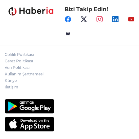
Bizi Takip Edin!
Ömer Çelik: 2 yıllık çalışmanın en önemli
aşamasındayız
Eskişehir'de kırsal mahallelere yeni su
depoları
Gizlilik Politikası
Antalya Büyükşehir’den Kemer’e çevre
Çerez Politikası
düzenleme
Veri Politikası
Kullanım Şartnamesi
Künye
İletişim