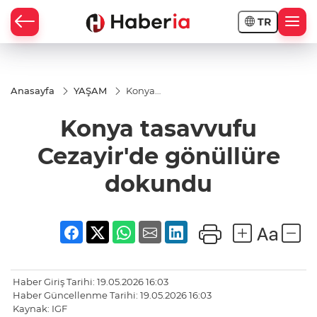
TR
Anasayfa
YAŞAM
Konya
tasavvufu
Cezayir'de
Konya tasavvufu
gönüllüre
dokundu
Cezayir'de gönüllüre
dokundu
Haber Giriş Tarihi: 19.05.2026 16:03
Haber Güncellenme Tarihi: 19.05.2026 16:03
Kaynak: IGF