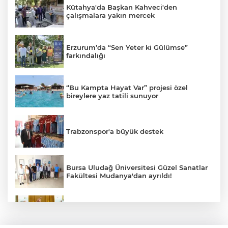
Kütahya'da Başkan Kahveci'den
çalışmalara yakın mercek
Erzurum’da “Sen Yeter ki Gülümse”
farkındalığı
“Bu Kampta Hayat Var” projesi özel
bireylere yaz tatili sunuyor
Trabzonspor'a büyük destek
Bursa Uludağ Üniversitesi Güzel Sanatlar
Fakültesi Mudanya'dan ayrıldı!
Dervişoğlu: İhanet belgesini kabul
etmeyeceğiz