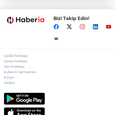
Marmara Adası açıklarında arızalanan
tekne kurtarıldı
Bizi Takip Edin!
Samsun’da Alaçam'a yeni yaşam alanı
kazandırıldı
Yapay zekada onlarca uygulamanın
yerini tek asistan alabilir
Gizlilik Politikası
YÖK'ten uluslararası mezunlara ikamet
Çerez Politikası
kolaylığı... Süre 2 yıla kadar uzatılabilecek
Veri Politikası
Kullanım Şartnamesi
Künye
İletişim