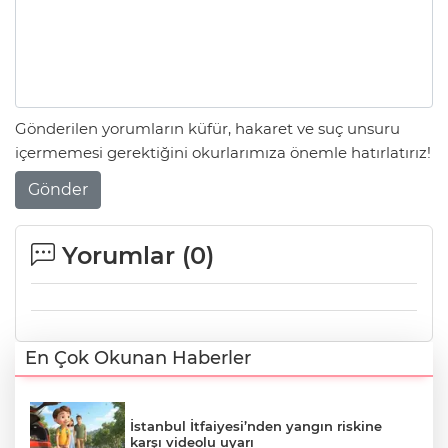
Gönderilen yorumların küfür, hakaret ve suç unsuru
içermemesi gerektiğini okurlarımıza önemle hatırlatırız!
Gönder
Yorumlar (
0
)
En Çok Okunan Haberler
İstanbul İtfaiyesi’nden yangın riskine
karşı videolu uyarı