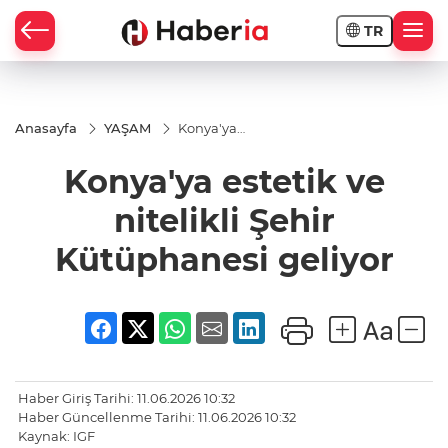
TR
Anasayfa
YAŞAM
Konya'ya
estetik ve
nitelikli
Konya'ya estetik ve
Şehir
Kütüphanesi
geliyor
nitelikli Şehir
Kütüphanesi geliyor
Haber Giriş Tarihi: 11.06.2026 10:32
Haber Güncellenme Tarihi: 11.06.2026 10:32
Kaynak: IGF