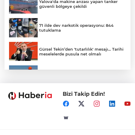
Yalova'da makine arızası yapan tanker
güvenli bölgeye çekildi
71 ilde dev narkotik operasyonu: 844
tutuklama
Gürsel Tekin’den 'tutarlılık' mesajı... Tarihi
meselelerde pusula net olmalı
Marmara Adası açıklarında arızalanan
tekne kurtarıldı
Bizi Takip Edin!
Samsun’da Alaçam'a yeni yaşam alanı
kazandırıldı
Yapay zekada onlarca uygulamanın
yerini tek asistan alabilir