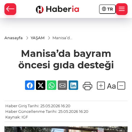
TR
Anasayfa
YAŞAM
Manisa’da
bayram
öncesi
Manisa’da bayram
gıda
desteği
öncesi gıda desteği
Haber Giriş Tarihi: 25.05.2026 16:20
Haber Güncellenme Tarihi: 25.05.2026 16:20
Kaynak: IGF