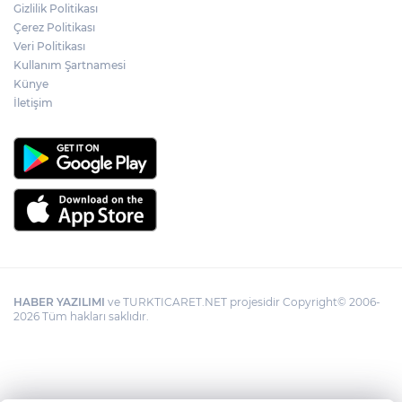
Gizlilik Politikası
YÖK'ten uluslararası mezunlara ikamet
Çerez Politikası
kolaylığı... Süre 2 yıla kadar uzatılabilecek
Veri Politikası
Kullanım Şartnamesi
Künye
İletişim
HABER YAZILIMI
ve TURKTICARET.NET projesidir Copyright© 2006-
2026 Tüm hakları saklıdır.