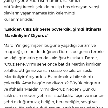
yakışmıyor. Sizden istirhamım; halkımızı
bütünleştirecek şekilde bu tip hoş olmayan, vahşi
olayların yaşanmaması için kaleminizi
kullanmanızdır."
"Eskiden Cılız Bir Sesle Söylerdik, Şimdi İftiharla
'Mardinliyim' Diyoruz"
Mardin'in geçmişten bugüne yaşadığı turizm ve
imaj değişimine de değinen Demir, bölgenin terörle
anıldığı günlerin geride kaldığını hatırlattı. Demir,
"Otuz sene, yirmi sene önce batıda Mardin kimliğini
telaffuz ettiğimiz zaman sessiz ve cılız bir sesle
'Mardinliyim' diyorduk. Ev bulmakta bile sıkıntı
çekerdik. Ama bugün ne diyoruz? Büyük bir gurur
ve iftiharla 'Mardinliyim!' diyoruz. Neden? Çünkü
saklı olan medeniyetimizi ispatladık. Taşın ve inancın
şehri olduğumuzu; birliğin, beraberliğin, sevgi ve