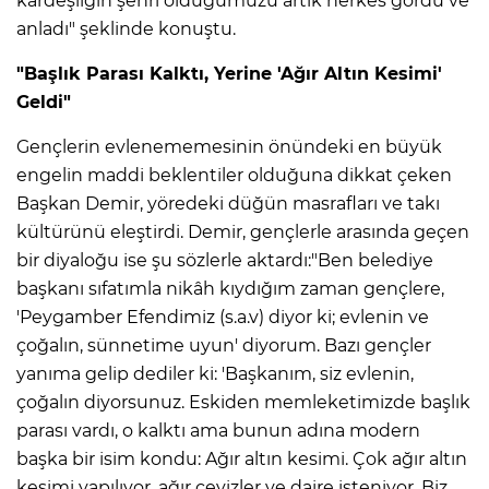
kardeşliğin şehri olduğumuzu artık herkes gördü ve
anladı" şeklinde konuştu.
"Başlık Parası Kalktı, Yerine 'Ağır Altın Kesimi'
Geldi"
Gençlerin evlenememesinin önündeki en büyük
engelin maddi beklentiler olduğuna dikkat çeken
Başkan Demir, yöredeki düğün masrafları ve takı
kültürünü eleştirdi. Demir, gençlerle arasında geçen
bir diyaloğu ise şu sözlerle aktardı:"Ben belediye
başkanı sıfatımla nikâh kıydığım zaman gençlere,
'Peygamber Efendimiz (s.a.v) diyor ki; evlenin ve
çoğalın, sünnetime uyun' diyorum. Bazı gençler
yanıma gelip dediler ki: 'Başkanım, siz evlenin,
çoğalın diyorsunuz. Eskiden memleketimizde başlık
parası vardı, o kalktı ama bunun adına modern
başka bir isim kondu: Ağır altın kesimi. Çok ağır altın
kesimi yapılıyor, ağır çeyizler ve daire isteniyor. Biz