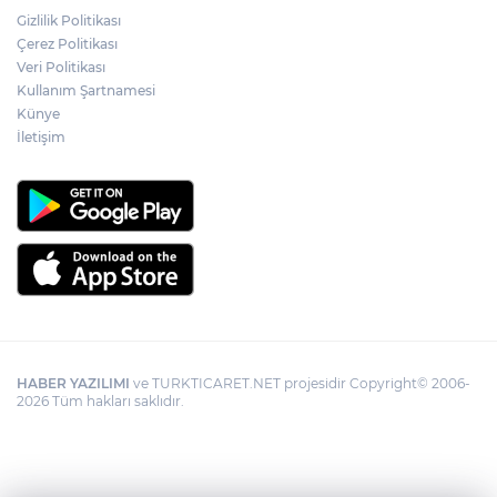
Gizlilik Politikası
YÖK'ten uluslararası mezunlara ikamet
Çerez Politikası
kolaylığı... Süre 2 yıla kadar uzatılabilecek
Veri Politikası
Kullanım Şartnamesi
Künye
İletişim
HABER YAZILIMI
ve TURKTICARET.NET projesidir Copyright© 2006-
2026 Tüm hakları saklıdır.