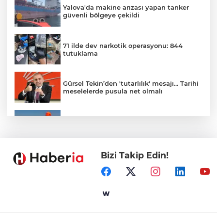
Yalova'da makine arızası yapan tanker
güvenli bölgeye çekildi
71 ilde dev narkotik operasyonu: 844
tutuklama
Gürsel Tekin’den 'tutarlılık' mesajı... Tarihi
meselelerde pusula net olmalı
Marmara Adası açıklarında arızalanan
tekne kurtarıldı
Bizi Takip Edin!
Samsun’da Alaçam'a yeni yaşam alanı
kazandırıldı
Yapay zekada onlarca uygulamanın
yerini tek asistan alabilir