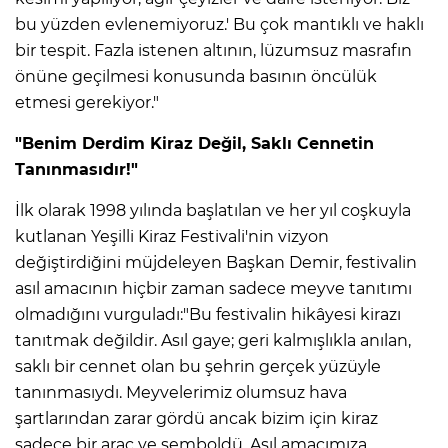
bu yüzden evlenemiyoruz.' Bu çok mantıklı ve haklı
bir tespit. Fazla istenen altının, lüzumsuz masrafın
önüne geçilmesi konusunda basının öncülük
etmesi gerekiyor."
"Benim Derdim Kiraz Değil, Saklı Cennetin
Tanınmasıdır!"
İlk olarak 1998 yılında başlatılan ve her yıl coşkuyla
kutlanan Yeşilli Kiraz Festivali'nin vizyon
değiştirdiğini müjdeleyen Başkan Demir, festivalin
asıl amacının hiçbir zaman sadece meyve tanıtımı
olmadığını vurguladı:"Bu festivalin hikâyesi kirazı
tanıtmak değildir. Asıl gaye; geri kalmışlıkla anılan,
saklı bir cennet olan bu şehrin gerçek yüzüyle
tanınmasıydı. Meyvelerimiz olumsuz hava
şartlarından zarar gördü ancak bizim için kiraz
sadece bir araç ve semboldü. Asıl amacımıza