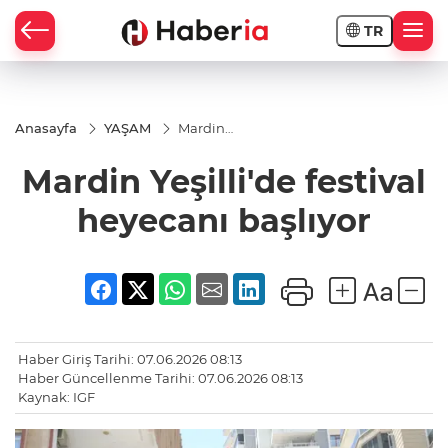
TR
Anasayfa
YAŞAM
Mardin
Yeşilli'de
festival
Mardin Yeşilli'de festival
heyecanı
başlıyor
heyecanı başlıyor
Haber Giriş Tarihi: 07.06.2026 08:13
Haber Güncellenme Tarihi: 07.06.2026 08:13
Kaynak: IGF