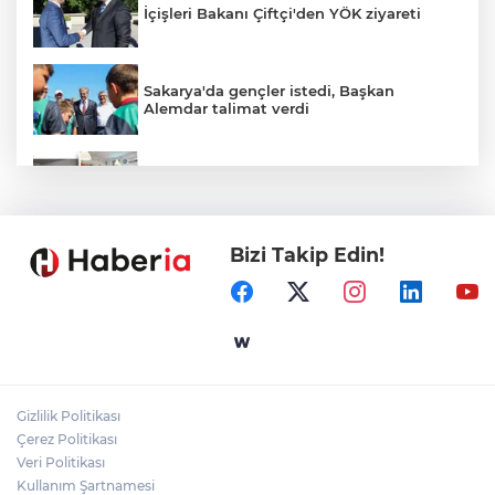
İçişleri Bakanı Çiftçi'den YÖK ziyareti
Sakarya'da gençler istedi, Başkan
Alemdar talimat verdi
Temmuz'da 107 bin gıda denetimine 250
milyon TL ceza kesildi
Bizi Takip Edin!
CHP'de kongre hazırlıkları hızlandı... 8 ile
daha yeni il başkanı atandı
Gebze'e 5 Başkan Şehit Yılmaz Argon
Caddesi'nde
Gizlilik Politikası
Çerez Politikası
Akademi Manisa’da eğitimler başladı
Veri Politikası
Kullanım Şartnamesi