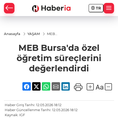
TR
Anasayfa
YAŞAM
MEB
Bursa'da özel
öğretim
MEB Bursa'da özel
süreçlerini
değerlendirdi
öğretim süreçlerini
değerlendirdi
Haber Giriş Tarihi: 12.05.2026 18:12
Haber Güncellenme Tarihi: 12.05.2026 18:12
Kaynak: IGF