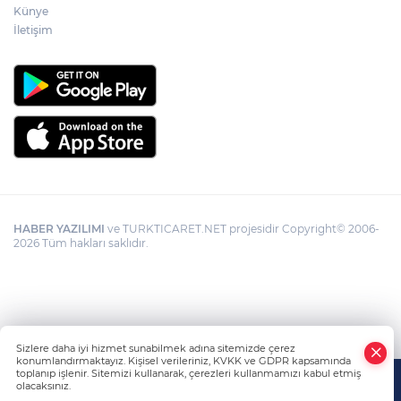
Künye
İletişim
HABER YAZILIMI
ve TURKTICARET.NET projesidir Copyright© 2006-
2026 Tüm hakları saklıdır.
Sizlere daha iyi hizmet sunabilmek adına sitemizde çerez
konumlandırmaktayız. Kişisel verileriniz, KVKK ve GDPR kapsamında
toplanıp işlenir. Sitemizi kullanarak, çerezleri kullanmamızı kabul etmiş
olacaksınız.
Anasayfa
Haber Ara
Yazarlar