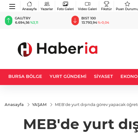
Anasayfa
Yazarlar
Foto Galeri
Video Galeri
Fikstür
Puan Durum
BIST 100
USD
13.793,94
%-0,04
47,6984
%0,17
BURSA BÖLGE
YURT GÜNDEMİ
SİYASET
EKONO
Anasayfa
YAŞAM
MEB'de yurt dışında görev yapacak öğret
MEB'de yurt dı