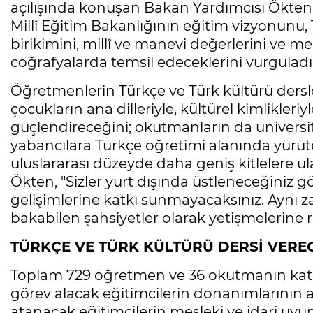
açılışında konuşan Bakan Yardımcısı Ökten,
Millî Eğitim Bakanlığının eğitim vizyonunu, T
birikimini, millî ve manevi değerlerini ve 
coğrafyalarda temsil edeceklerini vurguladı
Öğretmenlerin Türkçe ve Türk kültürü dersler
çocukların ana dilleriyle, kültürel kimlikleriyl
güçlendireceğini; okutmanların da üniversit
yabancılara Türkçe öğretimi alanında yürüt
uluslararası düzeyde daha geniş kitlelere u
Ökten, "Sizler yurt dışında üstleneceğiniz 
gelişimlerine katkı sunmayacaksınız. Aynı
bakabilen şahsiyetler olarak yetişmelerine r
TÜRKÇE VE TÜRK KÜLTÜRÜ DERSİ VERE
Toplam 729 öğretmen ve 36 okutmanın katıl
görev alacak eğitimcilerin donanımlarının ar
atanacak eğitimcilerin mesleki ve idari uyu