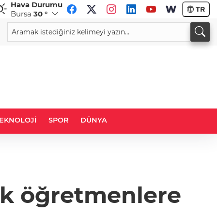
Hava Durumu
TR
Bursa
30 °
CHF
CAD
59,0581
%0,84
34,1895
%0,68
EKNOLOJİ
SPOR
DÜNYA
ak öğretmenlere