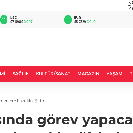
u
EUR
GBP
55,2329
%0,41
64,4644
%0,47
Mİ
SAĞLIK
KÜLTÜR/SANAT
MAGAZİN
YAŞAM
T
menlere hazırlık eğitimi
şında görev yapac