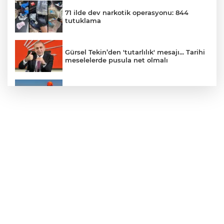
71 ilde dev narkotik operasyonu: 844
tutuklama
Gürsel Tekin’den 'tutarlılık' mesajı... Tarihi
meselelerde pusula net olmalı
Marmara Adası açıklarında arızalanan
tekne kurtarıldı
Samsun’da Alaçam'a yeni yaşam alanı
kazandırıldı
Yapay zekada onlarca uygulamanın
yerini tek asistan alabilir
YÖK'ten uluslararası mezunlara ikamet
kolaylığı... Süre 2 yıla kadar uzatılabilecek