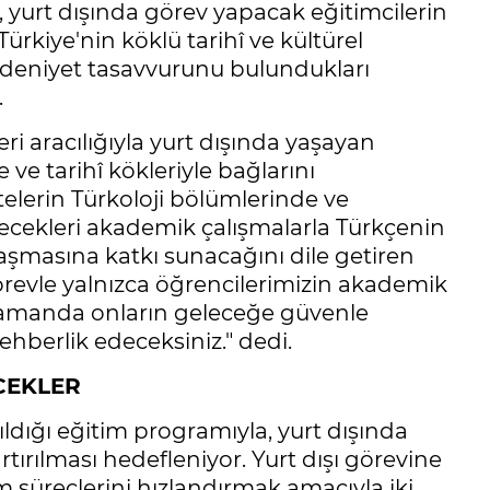
 yurt dışında görev yapacak eğitimcilerin
ürkiye'nin köklü tarihî ve kültürel
medeniyet tasavvurunu bulundukları
.
i aracılığıyla yurt dışında yaşayan
e ve tarihî kökleriyle bağlarını
elerin Türkoloji bölümlerinde ve
ecekleri akademik çalışmalarla Türkçenin
laşmasına katkı sunacağını dile getiren
görevle yalnızca öğrencilerimizin akademik
 zamanda onların geleceğe güvenle
ehberlik edeceksiniz." dedi.
CEKLER
dığı eğitim programıyla, yurt dışında
tırılması hedefleniyor. Yurt dışı görevine
m süreçlerini hızlandırmak amacıyla iki