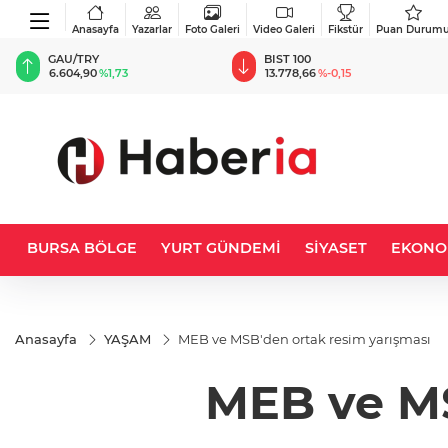
Anasayfa
Yazarlar
Foto Galeri
Video Galeri
Fikstür
Puan Durum
BIST 100
USD
13.778,66
%-0,15
47,7031
%0,17
BURSA BÖLGE
YURT GÜNDEMİ
SİYASET
EKONO
Anasayfa
YAŞAM
MEB ve MSB'den ortak resim yarışması
MEB ve MS