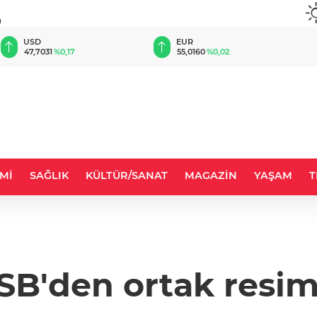
u
EUR
GBP
55,0160
%0,02
64,1681
%0,01
Mİ
SAĞLIK
KÜLTÜR/SANAT
MAGAZİN
YAŞAM
T
B'den ortak resim