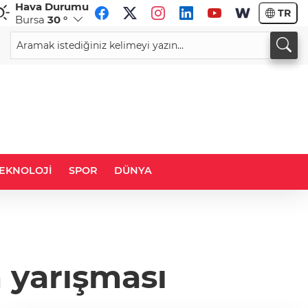
Hava Durumu
TR
Bursa
30 °
CHF
CAD
58,8128
%0,42
34,0226
%0,19
EKNOLOJİ
SPOR
DÜNYA
 yarışması