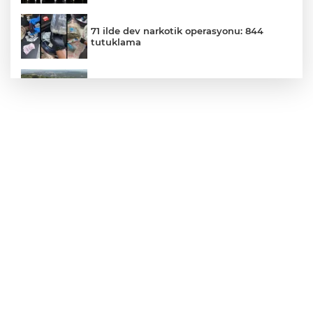
71 ilde dev narkotik operasyonu: 844
tutuklama
Bursa Büyükşehir'den Mudanya'nın
altyapısına güçlü yatırım
Edirne Keşan'da Önkal Kılavuz'dan
anlamlı çalışma
Bursa Osmangazi’de kaldırımlar işgalden
temizlendi
Yalova'da makine arızası yapan tanker
güvenli bölgeye çekildi