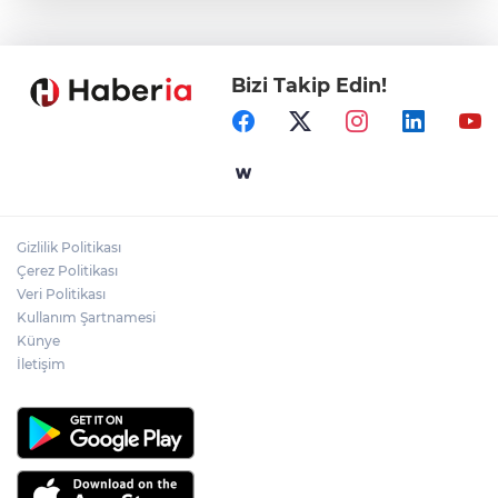
Marmara Adası açıklarında arızalanan
tekne kurtarıldı
Bizi Takip Edin!
Samsun’da Alaçam'a yeni yaşam alanı
kazandırıldı
Yapay zekada onlarca uygulamanın
yerini tek asistan alabilir
Gizlilik Politikası
YÖK'ten uluslararası mezunlara ikamet
Çerez Politikası
kolaylığı... Süre 2 yıla kadar uzatılabilecek
Veri Politikası
Kullanım Şartnamesi
Künye
İletişim