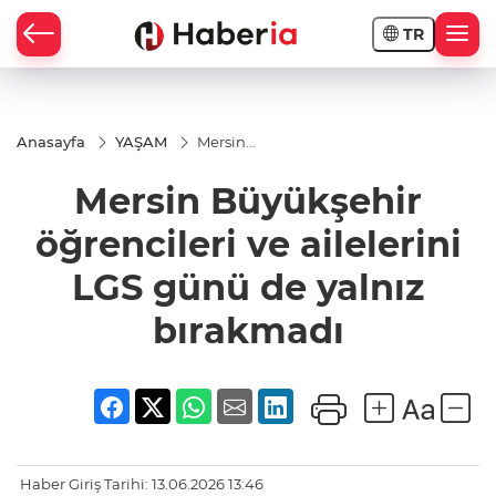
TR
Anasayfa
YAŞAM
Mersin
Büyükşehir
öğrencileri
Mersin Büyükşehir
ve
ailelerini
LGS günü
öğrencileri ve ailelerini
de yalnız
bırakmadı
LGS günü de yalnız
bırakmadı
Haber Giriş Tarihi: 13.06.2026 13:46