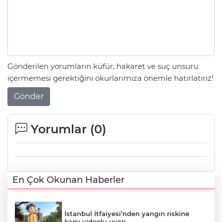
Gönderilen yorumların küfür, hakaret ve suç unsuru
içermemesi gerektiğini okurlarımıza önemle hatırlatırız!
Gönder
Yorumlar (
0
)
En Çok Okunan Haberler
İstanbul İtfaiyesi’nden yangın riskine
karşı videolu uyarı