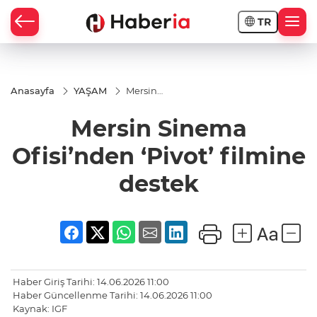
TR
Anasayfa
YAŞAM
Mersin
Sinema
Ofisi’nden
Mersin Sinema
‘Pivot’
filmine
destek
Ofisi’nden ‘Pivot’ filmine
destek
Haber Giriş Tarihi: 14.06.2026 11:00
Haber Güncellenme Tarihi: 14.06.2026 11:00
Kaynak: IGF