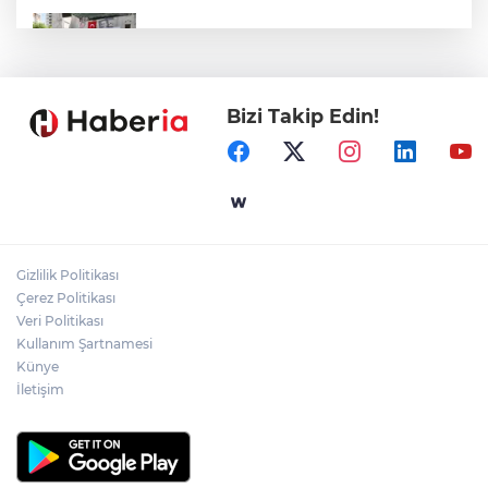
Kayseri Talas Yeni Dünya ERVA Spor
Okulu açıldı
Bizi Takip Edin!
Ormanya’nın Atlas’ı yaban hayatına ışık
tutacak
Bursa İnegöl'de Alanyurt Yüzme
Havuzu'nda çalışmalar tam gaz
Gizlilik Politikası
Kayseri Melikgazi'den ücretsiz yaz
Çerez Politikası
kursları
Veri Politikası
Kullanım Şartnamesi
Künye
İletişim