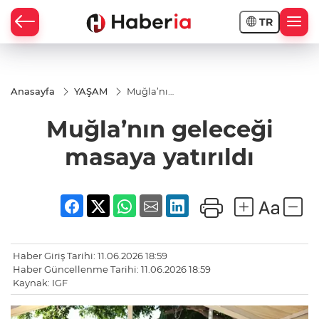
TR
Anasayfa
YAŞAM
Muğla’nın
geleceği
masaya
Muğla’nın geleceği
yatırıldı
masaya yatırıldı
Haber Giriş Tarihi: 11.06.2026 18:59
Haber Güncellenme Tarihi: 11.06.2026 18:59
Kaynak: IGF