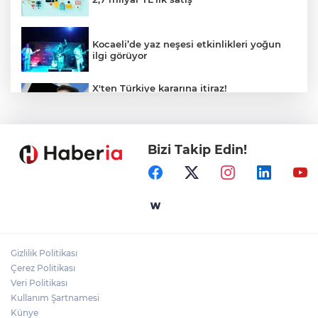
Kocaeli’de yaz neşesi etkinlikleri yoğun
ilgi görüyor
X'ten Türkiye kararına itiraz!
İmamoğlu'nun Cumhurbaşkanlığı
Adaylığı Ofisi hesabına erişim engeli
mahkemeye taşındı
Bizi Takip Edin!
Mersin'de 4 merkez ilçeye güçlü yağmur
suyu yatırımı
Türk Kayak Merkezleri Birliği'nin 3'üncü
zirvesi Kayseri Erciyes'te
Gizlilik Politikası
Özgür Aras'ın çok konuşulan kitabı yeni
Çerez Politikası
baskısını Titanic Luxury Collection
Veri Politikası
Bodrum’da kutladı
Kullanım Şartnamesi
Künye