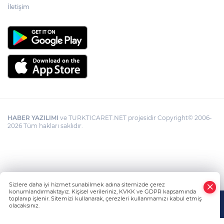
İletişim
HABER YAZILIMI
ve TURKTICARET.NET projesidir Copyright© 2006-
2026 Tüm hakları saklıdır.
Sizlere daha iyi hizmet sunabilmek adına sitemizde çerez
konumlandırmaktayız. Kişisel verileriniz, KVKK ve GDPR kapsamında
toplanıp işlenir. Sitemizi kullanarak, çerezleri kullanmamızı kabul etmiş
olacaksınız.
Anasayfa
Haber Ara
Yazarlar