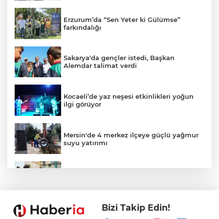
Erzurum’da “Sen Yeter ki Gülümse”
farkındalığı
Sakarya'da gençler istedi, Başkan
Alemdar talimat verdi
Kocaeli’de yaz neşesi etkinlikleri yoğun
ilgi görüyor
Mersin'de 4 merkez ilçeye güçlü yağmur
suyu yatırımı
Gaziantep'in CODA&COBA'sında
mezuniyet sevinci
Bizi Takip Edin!
İçişleri Bakanı Çiftçi'den YÖK ziyareti