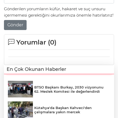
Gönderilen yorumların küfür, hakaret ve suç unsuru
içermemesi gerektiğini okurlarımıza önemle hatırlatırız!
Gönder
Yorumlar (
0
)
En Çok Okunan Haberler
BTSO Başkanı Burkay, 2030 vizyonunu
62. Meslek Komitesi ile değerlendirdi
Kütahya'da Başkan Kahveci'den
çalışmalara yakın mercek