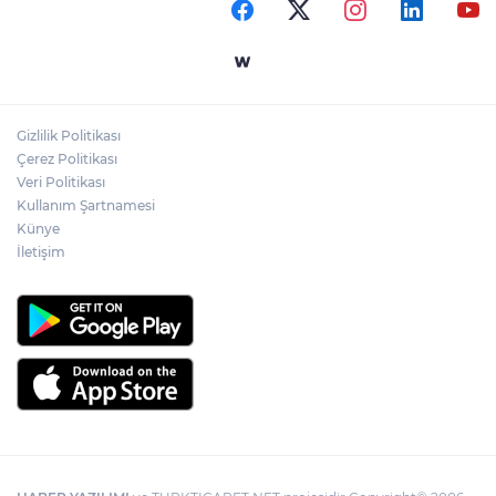
Temmuz'da 107 bin gıda denetimine 250
milyon TL ceza kesildi
Gizlilik Politikası
Gebze'e 5 Başkan Şehit Yılmaz Argon
Çerez Politikası
Caddesi'nde
Veri Politikası
Kullanım Şartnamesi
Künye
İletişim