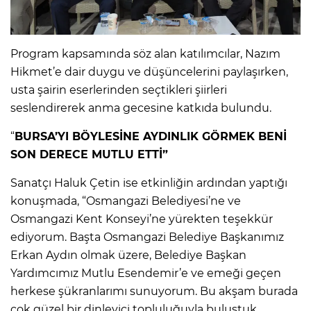
Program kapsamında söz alan katılımcılar, Nazım
Hikmet’e dair duygu ve düşüncelerini paylaşırken,
usta şairin eserlerinden seçtikleri şiirleri
seslendirerek anma gecesine katkıda bulundu.
“
BURSA’YI BÖYLESİNE AYDINLIK GÖRMEK BENİ
SON DERECE MUTLU ETTİ”
Sanatçı Haluk Çetin ise etkinliğin ardından yaptığı
konuşmada, “Osmangazi Belediyesi’ne ve
Osmangazi Kent Konseyi’ne yürekten teşekkür
ediyorum. Başta Osmangazi Belediye Başkanımız
Erkan Aydın olmak üzere, Belediye Başkan
Yardımcımız Mutlu Esendemir’e ve emeği geçen
herkese şükranlarımı sunuyorum. Bu akşam burada
çok güzel bir dinleyici topluluğuyla buluştuk.