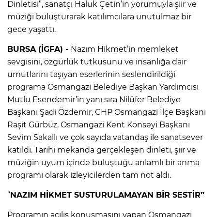
Dinletisi”, sanatçı Haluk Çetin’in yorumuyla şiir ve
müziği buluşturarak katılımcılara unutulmaz bir
gece yaşattı.
BURSA (İGFA) -
Nazım Hikmet’in memleket
sevgisini, özgürlük tutkusunu ve insanlığa dair
umutlarını taşıyan eserlerinin seslendirildiği
programa Osmangazi Belediye Başkan Yardımcısı
Mutlu Esendemir’in yanı sıra Nilüfer Belediye
Başkanı Şadi Özdemir, CHP Osmangazi İlçe Başkanı
Raşit Gürbüz, Osmangazi Kent Konseyi Başkanı
Sevim Sakallı ve çok sayıda vatandaş ile sanatsever
katıldı. Tarihi mekanda gerçekleşen dinleti, şiir ve
müziğin uyum içinde buluştuğu anlamlı bir anma
programı olarak izleyicilerden tam not aldı.
“
NAZIM HİKMET SUSTURULAMAYAN BİR SESTİR”
Programın açılış konuşmasını yapan Osmangazi