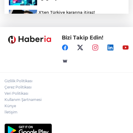
X'ten Türkiye kararına itiraz!
İmamoğlu'nun Cumhurbaşkanlığı
Adaylığı Ofisi hesabına erişim engeli
mahkemeye taşındı
Bizi Takip Edin!
Mersin'de 4 merkez ilçeye güçlü yağmur
suyu yatırımı
Türk Kayak Merkezleri Birliği'nin 3'üncü
zirvesi Kayseri Erciyes'te
Gizlilik Politikası
Özgür Aras'ın çok konuşulan kitabı yeni
Çerez Politikası
baskısını Titanic Luxury Collection
Veri Politikası
Bodrum’da kutladı
Kullanım Şartnamesi
Künye
İletişim