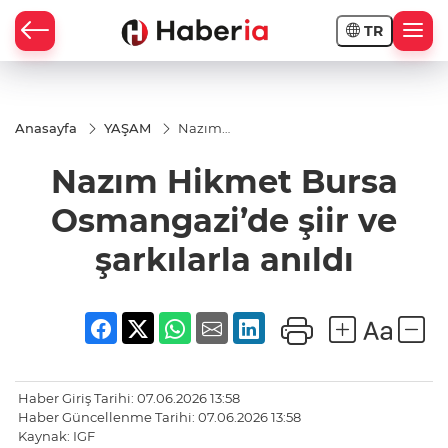
TR
Anasayfa
YAŞAM
Nazım
Hikmet Bursa
Osmangazi’de
Nazım Hikmet Bursa
şiir ve
şarkılarla
anıldı
Osmangazi’de şiir ve
şarkılarla anıldı
Haber Giriş Tarihi: 07.06.2026 13:58
Haber Güncellenme Tarihi: 07.06.2026 13:58
Kaynak: IGF