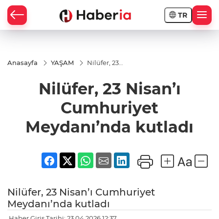
TR
Anasayfa
YAŞAM
Nilüfer, 23
Nisan’ı
Cumhuriyet
Nilüfer, 23 Nisan’ı
Meydanı’nda
kutladı
Cumhuriyet
Meydanı’nda kutladı
Nilüfer, 23 Nisan’ı Cumhuriyet
Meydanı’nda kutladı
Haber Giriş Tarihi: 23.04.2026 12:37