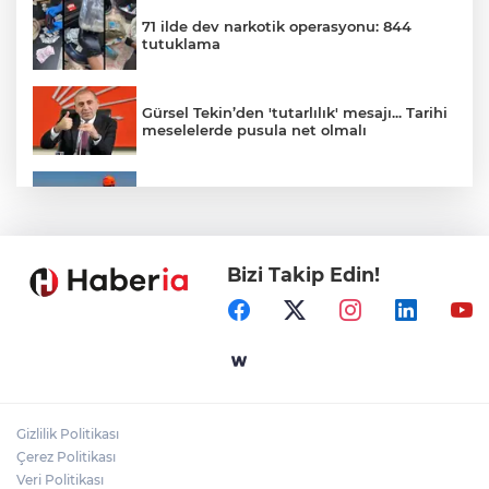
71 ilde dev narkotik operasyonu: 844
tutuklama
Gürsel Tekin’den 'tutarlılık' mesajı... Tarihi
meselelerde pusula net olmalı
Marmara Adası açıklarında arızalanan
tekne kurtarıldı
Bizi Takip Edin!
Samsun’da Alaçam'a yeni yaşam alanı
kazandırıldı
Yapay zekada onlarca uygulamanın
yerini tek asistan alabilir
Gizlilik Politikası
YÖK'ten uluslararası mezunlara ikamet
Çerez Politikası
kolaylığı... Süre 2 yıla kadar uzatılabilecek
Veri Politikası