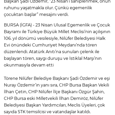
Başkan Şadi Özdemir, “23 Nisan’ı sahiplenmek, onun
ruhunu yaşatmakla olur. Çünkü egemenlik
çocuktan başlar” mesajını verdi.
BURSA (İGFA) - 23 Nisan Ulusal Egemenlik ve Çocuk
Bayramı ile Türkiye Büyük Millet Meclisi’nin açılışının
106. yıl dönümü vesilesiyle, Nilüfer Belediyesi Halk
Evi önündeki Cumhuriyet Meydanı’nda tören
düzenlendi. Atatürk Anıtı’na sunulan çelenk ile
başlayan tören, saygı duruşu ve İstiklal Marşı’nın
okunmasıyla devam etti
Törene Nilüfer Belediye Başkanı Şadi Özdemir ve eşi
Nuray Özdemir’in yanı sıra, CHP Bursa Başkan Vekili
İlhan Çetin, CHP Nilüfer İlçe Başkanı Özgür Şahin,
CHP Bursa eski Milletvekili İlhan Demiröz, Nilüfer
Belediyesi Başkan Yardımcıları, Meclis Üyeleri, çok
sayıda STK temsilcisi ve vatandaşlar katıldı.