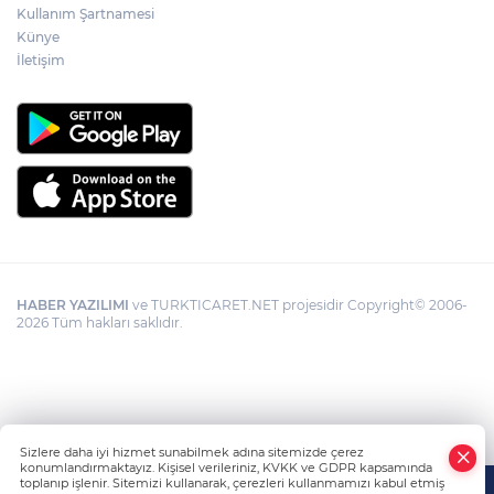
Kullanım Şartnamesi
Künye
İletişim
HABER YAZILIMI
ve TURKTICARET.NET projesidir Copyright© 2006-
2026 Tüm hakları saklıdır.
Sizlere daha iyi hizmet sunabilmek adına sitemizde çerez
konumlandırmaktayız. Kişisel verileriniz, KVKK ve GDPR kapsamında
toplanıp işlenir. Sitemizi kullanarak, çerezleri kullanmamızı kabul etmiş