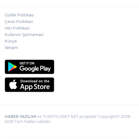
yerini tek asistan alabilir
Gizlilik Politikası
YÖK'ten uluslararası mezunlara ikamet
Çerez Politikası
kolaylığı... Süre 2 yıla kadar uzatılabilecek
Veri Politikası
Kullanım Şartnamesi
Künye
İletişim
HABER YAZILIMI
ve TURKTICARET.NET projesidir Copyright© 2006-
2026 Tüm hakları saklıdır.