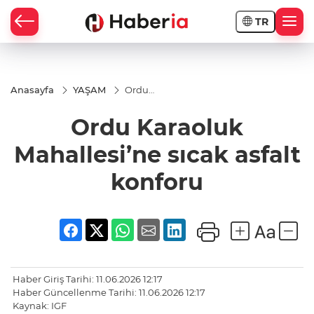
TR
Anasayfa
YAŞAM
Ordu
Karaoluk
Mahallesi’ne
Ordu Karaoluk
sıcak asfalt
konforu
Mahallesi’ne sıcak asfalt
konforu
Haber Giriş Tarihi: 11.06.2026 12:17
Haber Güncellenme Tarihi: 11.06.2026 12:17
Kaynak: IGF