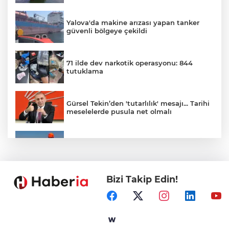
Yalova'da makine arızası yapan tanker
güvenli bölgeye çekildi
71 ilde dev narkotik operasyonu: 844
tutuklama
Gürsel Tekin’den 'tutarlılık' mesajı... Tarihi
meselelerde pusula net olmalı
Marmara Adası açıklarında arızalanan
tekne kurtarıldı
Bizi Takip Edin!
Samsun’da Alaçam'a yeni yaşam alanı
kazandırıldı
Yapay zekada onlarca uygulamanın