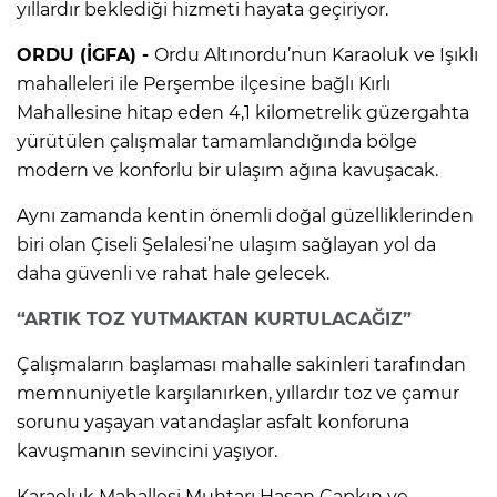
yıllardır beklediği hizmeti hayata geçiriyor.
ORDU (İGFA) -
Ordu Altınordu’nun Karaoluk ve Işıklı
mahalleleri ile Perşembe ilçesine bağlı Kırlı
Mahallesine hitap eden 4,1 kilometrelik güzergahta
yürütülen çalışmalar tamamlandığında bölge
modern ve konforlu bir ulaşım ağına kavuşacak.
Aynı zamanda kentin önemli doğal güzelliklerinden
biri olan Çiseli Şelalesi’ne ulaşım sağlayan yol da
daha güvenli ve rahat hale gelecek.
“ARTIK TOZ YUTMAKTAN KURTULACAĞIZ”
Çalışmaların başlaması mahalle sakinleri tarafından
memnuniyetle karşılanırken, yıllardır toz ve çamur
sorunu yaşayan vatandaşlar asfalt konforuna
kavuşmanın sevincini yaşıyor.
Karaoluk Mahallesi Muhtarı Hasan Çapkın ve