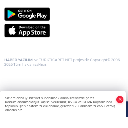
HABER YAZILIMI
ve TURKTICARET.NET projesidir Copyright© 2006-
2026 Tüm hakları saklıdır.
Sizlere daha iyi hizmet sunabilmek adına sitemizde çerez
konumlandırmaktayız. Kişisel verileriniz, KVKK ve GDPR kapsamında
toplanıp işlenir. Sitemizi kullanarak, çerezleri kullanmamızı kabul etmiş
olacaksınız.
Anasayfa
Haber Ara
Yazarlar