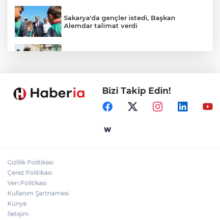
Sakarya'da gençler istedi, Başkan
Alemdar talimat verdi
Gaziantep'in CODA&COBA'sında
mezuniyet sevinci
Bizi Takip Edin!
Ömer Çelik: 2 yıllık çalışmanın en önemli
aşamasındayız
İçişleri Bakanı Çiftçi'den YÖK ziyareti
Gizlilik Politikası
Temmuz'da 107 bin gıda denetimine 250
Çerez Politikası
milyon TL ceza kesildi
Veri Politikası
Kullanım Şartnamesi
Künye
İletişim