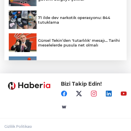
71 ilde dev narkotik operasyonu: 844
tutuklama
Gürsel Tekin’den 'tutarlılık' mesajı... Tarihi
meselelerde pusula net olmalı
Marmara Adası açıklarında arızalanan
tekne kurtarıldı
Bizi Takip Edin!
Samsun’da Alaçam'a yeni yaşam alanı
kazandırıldı
Yapay zekada onlarca uygulamanın
yerini tek asistan alabilir
Gizlilik Politikası