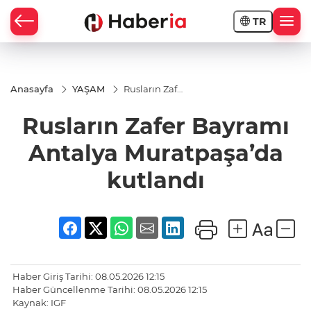
TR
Anasayfa
YAŞAM
Rusların Zafer
Bayramı
Antalya
Rusların Zafer Bayramı
Muratpaşa’da
kutlandı
Antalya Muratpaşa’da
kutlandı
Haber Giriş Tarihi: 08.05.2026 12:15
Haber Güncellenme Tarihi: 08.05.2026 12:15
Kaynak: IGF