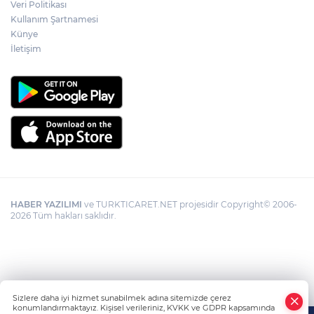
Veri Politikası
Kullanım Şartnamesi
Künye
İletişim
HABER YAZILIMI
ve TURKTICARET.NET projesidir Copyright© 2006-
2026 Tüm hakları saklıdır.
Sizlere daha iyi hizmet sunabilmek adına sitemizde çerez
konumlandırmaktayız. Kişisel verileriniz, KVKK ve GDPR kapsamında