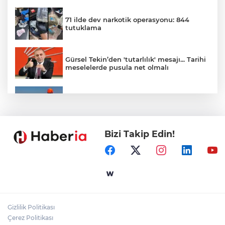
71 ilde dev narkotik operasyonu: 844
tutuklama
Gürsel Tekin’den 'tutarlılık' mesajı... Tarihi
meselelerde pusula net olmalı
Marmara Adası açıklarında arızalanan
tekne kurtarıldı
Bizi Takip Edin!
Samsun’da Alaçam'a yeni yaşam alanı
kazandırıldı
Yapay zekada onlarca uygulamanın
yerini tek asistan alabilir
Gizlilik Politikası
YÖK'ten uluslararası mezunlara ikamet
Çerez Politikası
kolaylığı... Süre 2 yıla kadar uzatılabilecek