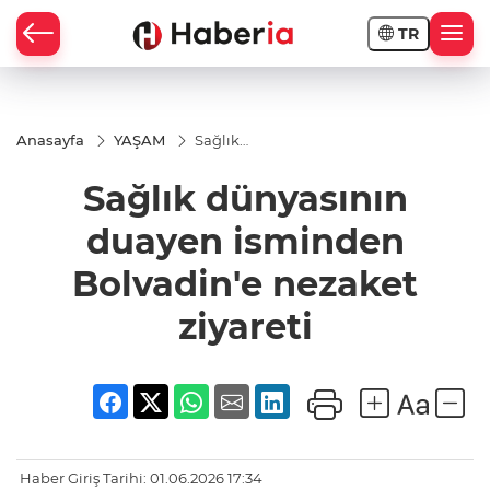
TR
Anasayfa
YAŞAM
Sağlık
dünyasının
duayen
Sağlık dünyasının
isminden
Bolvadin'e
nezaket
duayen isminden
ziyareti
Bolvadin'e nezaket
ziyareti
Haber Giriş Tarihi: 01.06.2026 17:34