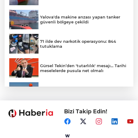
Yalova'da makine arızası yapan tanker
güvenli bölgeye çekildi
71 ilde dev narkotik operasyonu: 844
tutuklama
Gürsel Tekin’den 'tutarlılık' mesajı... Tarihi
meselelerde pusula net olmalı
Marmara Adası açıklarında arızalanan
tekne kurtarıldı
Bizi Takip Edin!
Samsun’da Alaçam'a yeni yaşam alanı
kazandırıldı
Yapay zekada onlarca uygulamanın