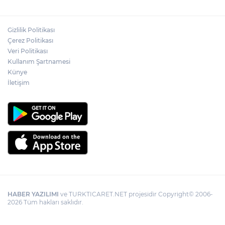
yerini tek asistan alabilir
Gizlilik Politikası
YÖK'ten uluslararası mezunlara ikamet
Çerez Politikası
kolaylığı... Süre 2 yıla kadar uzatılabilecek
Veri Politikası
Kullanım Şartnamesi
Künye
İletişim
HABER YAZILIMI
ve TURKTICARET.NET projesidir Copyright© 2006-
2026 Tüm hakları saklıdır.