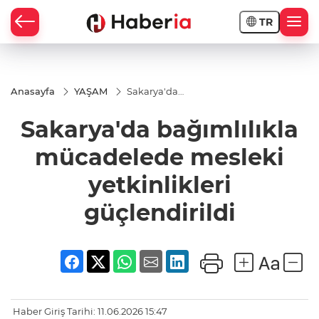
TR
Anasayfa
YAŞAM
Sakarya'da
bağımlılıkla
mücadelede
Sakarya'da bağımlılıkla
mesleki
yetkinlikleri
güçlendirildi
mücadelede mesleki
yetkinlikleri
güçlendirildi
Haber Giriş Tarihi: 11.06.2026 15:47