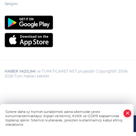
İletişim
HABER YAZILIMI
ve TURKTICARET.NET projesidir Copyright© 2006-
2026 Tüm hakları saklıdır.
Sizlere daha iyi hizmet sunabilmek adına sitemizde çerez
konumlandırmaktayız. Kişisel verileriniz, KVKK ve GDPR kapsamında
toplanıp işlenir. Sitemizi kullanarak, çerezleri kullanmamızı kabul etmiş
olacaksınız.
Anasayfa
Haber Ara
Yazarlar