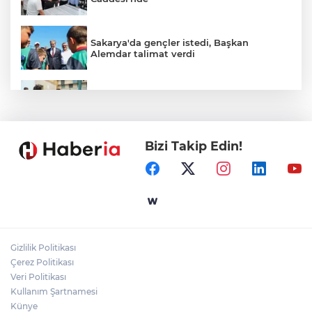
Sakarya'da gençler istedi, Başkan
Alemdar talimat verdi
Gaziantep'in CODA&COBA'sında
mezuniyet sevinci
Bizi Takip Edin!
Ömer Çelik: 2 yıllık çalışmanın en önemli
aşamasındayız
İçişleri Bakanı Çiftçi'den YÖK ziyareti
Gizlilik Politikası
Temmuz'da 107 bin gıda denetimine 250
Çerez Politikası
milyon TL ceza kesildi
Veri Politikası
Kullanım Şartnamesi
Künye