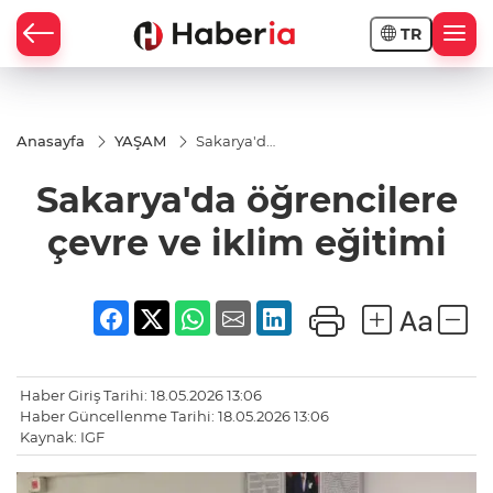
TR
Anasayfa
YAŞAM
Sakarya'da
öğrencilere
çevre ve
Sakarya'da öğrencilere
iklim
eğitimi
çevre ve iklim eğitimi
Haber Giriş Tarihi: 18.05.2026 13:06
Haber Güncellenme Tarihi: 18.05.2026 13:06
Kaynak: IGF