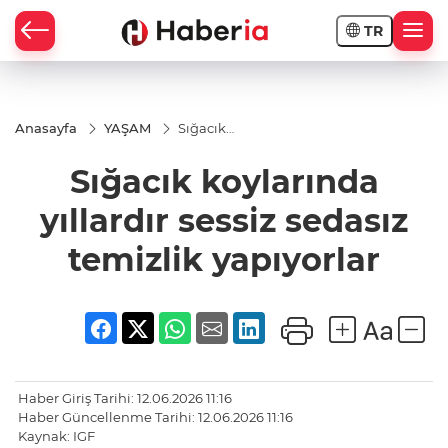
TR
Anasayfa
YAŞAM
Sığacık
koylarında
yıllardır
Sığacık koylarında
sessiz
sedasız
temizlik
yıllardır sessiz sedasız
yapıyorlar
temizlik yapıyorlar
Haber Giriş Tarihi: 12.06.2026 11:16
Haber Güncellenme Tarihi: 12.06.2026 11:16
Kaynak: IGF