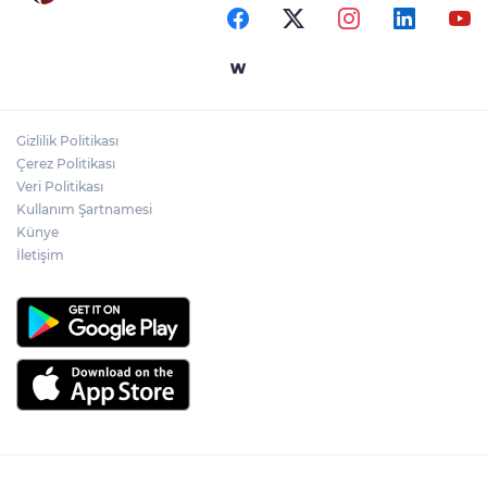
kazandırıldı
Yapay zekada onlarca uygulamanın
yerini tek asistan alabilir
Gizlilik Politikası
YÖK'ten uluslararası mezunlara ikamet
Çerez Politikası
kolaylığı... Süre 2 yıla kadar uzatılabilecek
Veri Politikası
Kullanım Şartnamesi
Künye
İletişim