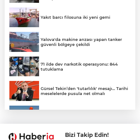
Yakıt barcı filosuna iki yeni gemi
Yalova'da makine arızası yapan tanker
güvenli bölgeye çekildi
71 ilde dev narkotik operasyonu: 844
tutuklama
Gürsel Tekin’den 'tutarlılık' mesajı... Tarihi
meselelerde pusula net olmalı
Marmara Adası açıklarında arızalanan
tekne kurtarıldı
Bizi Takip Edin!
Samsun’da Alaçam'a yeni yaşam alanı