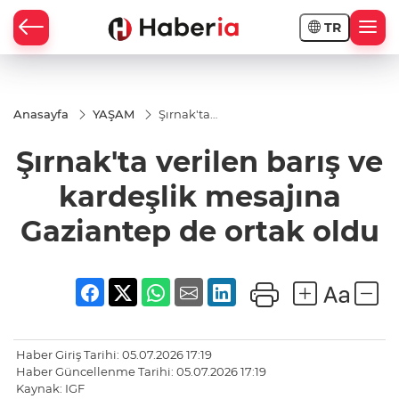
TR
Anasayfa
YAŞAM
Şırnak'ta
verilen
barış ve
Şırnak'ta verilen barış ve
kardeşlik
mesajına
Gaziantep
kardeşlik mesajına
de ortak
oldu
Gaziantep de ortak oldu
Haber Giriş Tarihi: 05.07.2026 17:19
Haber Güncellenme Tarihi: 05.07.2026 17:19
Kaynak: IGF