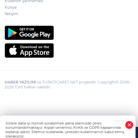
Kullanım Şartnamesi
Künye
İletişim
HABER YAZILIMI
ve TURKTICARET.NET projesidir Copyright© 2006-
2026 Tüm hakları saklıdır.
Sizlere daha iyi hizmet sunabilmek adına sitemizde çerez
konumlandırmaktayız. Kişisel verileriniz, KVKK ve GDPR kapsamında
toplanıp işlenir. Sitemizi kullanarak, çerezleri kullanmamızı kabul etmiş
olacaksınız.