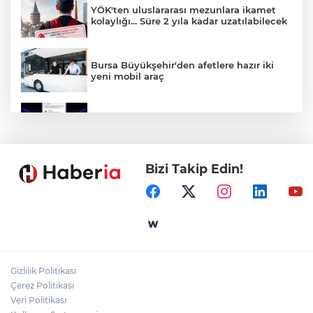
YÖK'ten uluslararası mezunlara ikamet
kolaylığı... Süre 2 yıla kadar uzatılabilecek
Bursa Büyükşehir'den afetlere hazır iki
yeni mobil araç
Yapay zekada onlarca uygulamanın
yerini tek asistan alabilir
Bizi Takip Edin!
Yalova'da makine arızası yapan tanker
güvenli bölgeye çekildi
Marmara Adası açıklarında arızalanan
tekne kurtarıldı
Gizlilik Politikası
Samsun’da Alaçam'a yeni yaşam alanı
Çerez Politikası
kazandırıldı
Veri Politikası