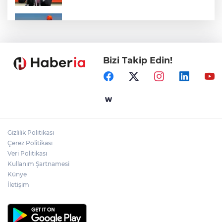
Marmara Adası açıklarında arızalanan
tekne kurtarıldı
Bizi Takip Edin!
Samsun’da Alaçam'a yeni yaşam alanı
kazandırıldı
Yapay zekada onlarca uygulamanın
yerini tek asistan alabilir
Gizlilik Politikası
YÖK'ten uluslararası mezunlara ikamet
Çerez Politikası
kolaylığı... Süre 2 yıla kadar uzatılabilecek
Veri Politikası
Kullanım Şartnamesi
Künye
İletişim