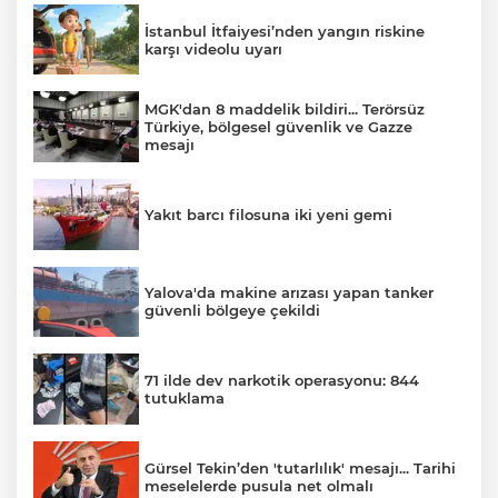
İstanbul İtfaiyesi’nden yangın riskine
karşı videolu uyarı
MGK'dan 8 maddelik bildiri... Terörsüz
Türkiye, bölgesel güvenlik ve Gazze
mesajı
Yakıt barcı filosuna iki yeni gemi
Yalova'da makine arızası yapan tanker
güvenli bölgeye çekildi
71 ilde dev narkotik operasyonu: 844
tutuklama
Gürsel Tekin’den 'tutarlılık' mesajı... Tarihi
meselelerde pusula net olmalı