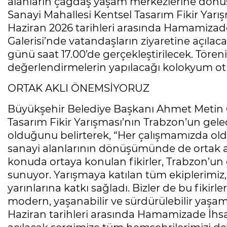
alanların çağdaş yaşam merkezlerine dönü
Sanayi Mahallesi Kentsel Tasarım Fikir Yarış
Haziran 2026 tarihleri arasında Hamamizad
Galerisi’nde vatandaşların ziyaretine açılac
günü saat 17.00’de gerçekleştirilecek. Tören
değerlendirmelerin yapılacağı kolokyum o
ORTAK AKLI ÖNEMSİYORUZ
Büyükşehir Belediye Başkanı Ahmet Metin G
Tasarım Fikir Yarışması’nın Trabzon’un gele
olduğunu belirterek, “Her çalışmamızda ol
sanayi alanlarının dönüşümünde de ortak 
konuda ortaya konulan fikirler, Trabzon’un 
sunuyor. Yarışmaya katılan tüm ekiplerimiz, 
yarınlarına katkı sağladı. Bizler de bu fikir
modern, yaşanabilir ve sürdürülebilir yaşam 
Haziran tarihleri arasında Hamamizade İhsa