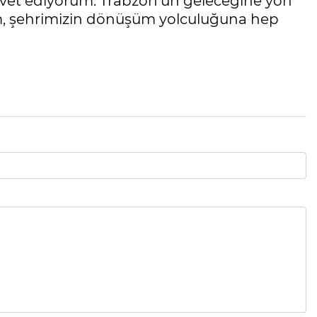
avet ediyorum. Trabzon’un geleceğine yön
lim, şehrimizin dönüşüm yolculuğuna hep