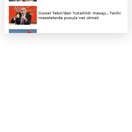
Gürsel Tekin’den 'tutarlılık' mesajı... Tarihi
meselelerde pusula net olmalı
Marmara Adası açıklarında arızalanan
tekne kurtarıldı
Samsun’da Alaçam'a yeni yaşam alanı
kazandırıldı
Yapay zekada onlarca uygulamanın
yerini tek asistan alabilir
YÖK'ten uluslararası mezunlara ikamet
kolaylığı... Süre 2 yıla kadar uzatılabilecek