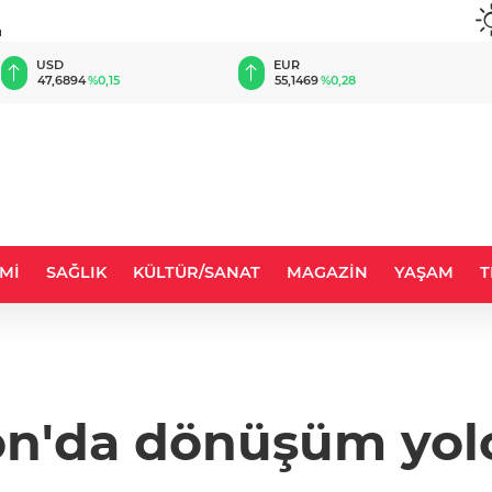
u
EUR
GBP
55,1469
%0,28
64,3689
%0,36
Mİ
SAĞLIK
KÜLTÜR/SANAT
MAGAZİN
YAŞAM
T
on'da dönüşüm yol