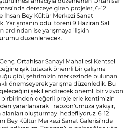
ştürülmesi amacıyla düzenlenen Ortahisar
ması’nda dereceye giren projeler, 6-12
e İhsan Bey Kültür Merkezi Sanat
ak. Yarışmanın ödül töreni 9 Haziran Salı
in ardından ise yarışmaya ilişkin
turumu düzenlenecek.
enç, Ortahisar Sanayi Mahallesi Kentsel
ceğine ışık tutacak önemli bir çalışma
duğu gibi, şehrimizin merkezinde bulunan
aklı önemseyerek yarışma düzenledik. Bu
geleceğini şekillendirecek önemli bir vizyon
birbirinden değerli projelerle kentimizin
lerden yararlanarak Trabzon’umuza yakışır,
alanları oluşturmayı hedefliyoruz. 6-12
n Bey Kültür Merkezi Sanat Galerisi’nde