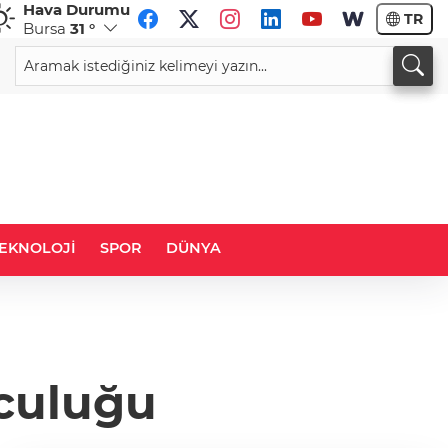
Hava Durumu
TR
Bursa
31 °
CHF
CAD
59,0142
%0,78
34,1909
%0,70
EKNOLOJİ
SPOR
DÜNYA
culuğu