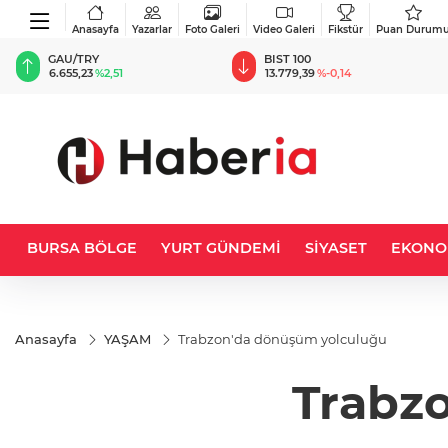
Anasayfa
Yazarlar
Foto Galeri
Video Galeri
Fikstür
Puan Durum
BIST 100
USD
13.779,39
%-0,14
47,6894
%0,15
BURSA BÖLGE
YURT GÜNDEMİ
SİYASET
EKONO
Anasayfa
YAŞAM
Trabzon'da dönüşüm yolculuğu
Trabz