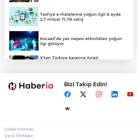
Tasfiye e-ihalelerine yoğun ilgi! 6 ayda
2,7 milyar TL'lik satış
Kocaeli’de yaz neşesi etkinlikleri yoğun
ilgi görüyor
X'ten Türkiye kararına itiraz!
İmamoğlu'nun Cumhurbaşkanlığı
Adaylığı Ofisi hesabına erişim engeli
mahkemeye taşındı
Bizi Takip Edin!
Mersin'de 4 merkez ilçeye güçlü yağmur
suyu yatırımı
Türk Kayak Merkezleri Birliği'nin 3'üncü
zirvesi Kayseri Erciyes'te
Gizlilik Politikası
Özgür Aras'ın çok konuşulan kitabı yeni
Çerez Politikası
baskısını Titanic Luxury Collection