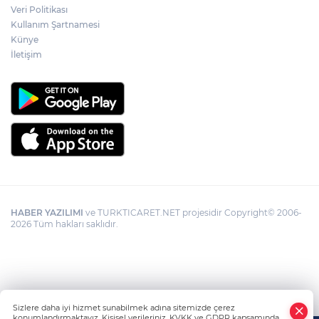
Veri Politikası
Bodrum’da kutladı
Kullanım Şartnamesi
Künye
İletişim
HABER YAZILIMI
ve TURKTICARET.NET projesidir Copyright© 2006-
2026 Tüm hakları saklıdır.
Sizlere daha iyi hizmet sunabilmek adına sitemizde çerez
konumlandırmaktayız. Kişisel verileriniz, KVKK ve GDPR kapsamında