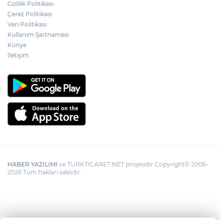
Gizlilik Politikası
YÖK'ten uluslararası mezunlara ikamet
Çerez Politikası
kolaylığı... Süre 2 yıla kadar uzatılabilecek
Veri Politikası
Kullanım Şartnamesi
Künye
İletişim
HABER YAZILIMI
ve TURKTICARET.NET projesidir Copyright© 2006-
2026 Tüm hakları saklıdır.