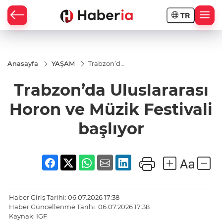
TR
Anasayfa
YAŞAM
Trabzon’da
Uluslararası
Horon ve
Trabzon’da Uluslararası
Müzik
Festivali
başlıyor
Horon ve Müzik Festivali
başlıyor
Haber Giriş Tarihi: 06.07.2026 17:38
Haber Güncellenme Tarihi: 06.07.2026 17:38
Kaynak: IGF