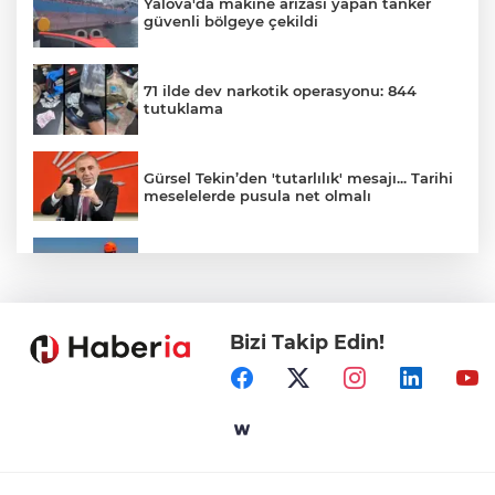
Yalova'da makine arızası yapan tanker
güvenli bölgeye çekildi
71 ilde dev narkotik operasyonu: 844
tutuklama
Gürsel Tekin’den 'tutarlılık' mesajı... Tarihi
meselelerde pusula net olmalı
Marmara Adası açıklarında arızalanan
tekne kurtarıldı
Bizi Takip Edin!
Samsun’da Alaçam'a yeni yaşam alanı
kazandırıldı
Yapay zekada onlarca uygulamanın
yerini tek asistan alabilir